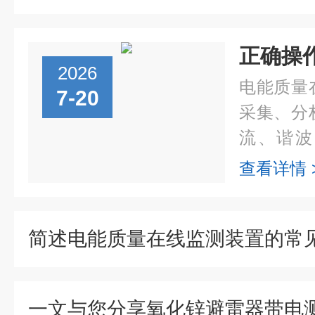
2026
电能质量
7-20
采集、分
流、谐波
备，广泛
查看详情 
系统运维
助于及时发