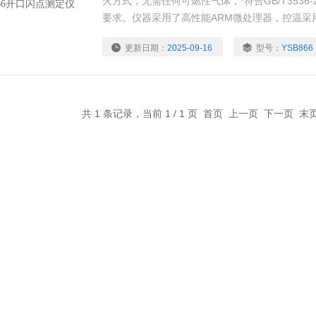
火方式，无需任何可燃性气体，*符合GB/T3536-20
要求。仪器采用了高性能ARM微处理器，控温采
匀、稳定，仪器还采用了触摸式彩色LCD，使人
更新日期：
2025-09-16
型号：
YSB866
化工、商检等行业替代进口产品的仪器。
共 1 条记录，当前 1 / 1 页 首页 上一页 下一页 