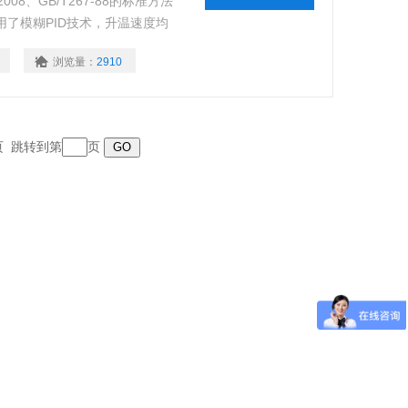
08、GB/T267-88的标准方法
用了模糊PID技术，升温速度均
机交互更方便。是石油、电力、
浏览量：
2910
末页 跳转到第
页