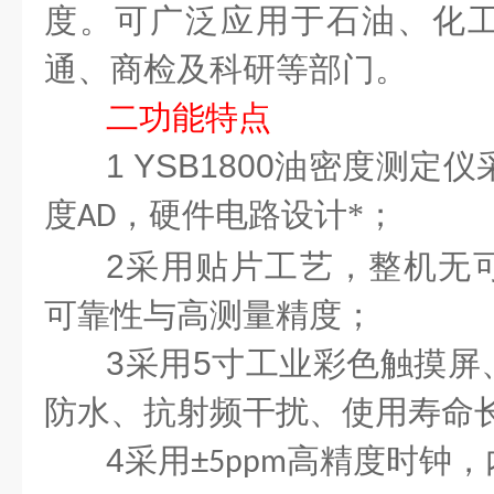
度。可广泛应用于石油、化
通、商检及科研等部门。
二
功能特点
1
YSB1800
油密度测定仪
度
，硬件电路设计*；
AD
2
采用贴片工艺，整机无
可靠性与高测量精度；
3
采用
5
寸工业彩色
触摸屏
防水、抗射频干扰、使用寿命
4
采用
±
高精度时钟，
5ppm