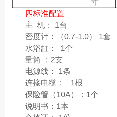
寸
四
标准配置
主
机：
1
台
密度计：
（
0.7-1.0
）
1
套
水浴缸：
1
个
量筒
：
2
支
电源线：
1
条
连接电缆：
1
根
保险管（
1
0
A
）：
1
个
说明书：
1
本