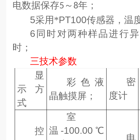
电数据保存
～
年；
5
8
5
采用*
PT100
传感器，温
6
同时对
两
种
样品
进行异
时；
三
技术参数
显
密
彩色液
示方
度计
晶
触摸屏
；
式
室
温
-
1
0
0.00
℃
控
电