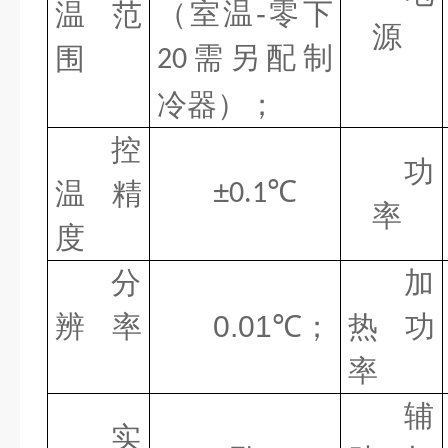
（室温
-
零下
温范
源
需另配制
围
20
冷器）；
控
功
±
℃
温精
0.1
率
度
分
加
辨 率
0.01
℃；
热功
率
辅
实