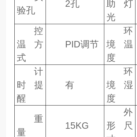
2
孔
助灯
验孔
光
控
环
温方
PID
调节
境温
式
度
计
环
时提
有
境湿
醒
度
外
重
15KG
形尺
量