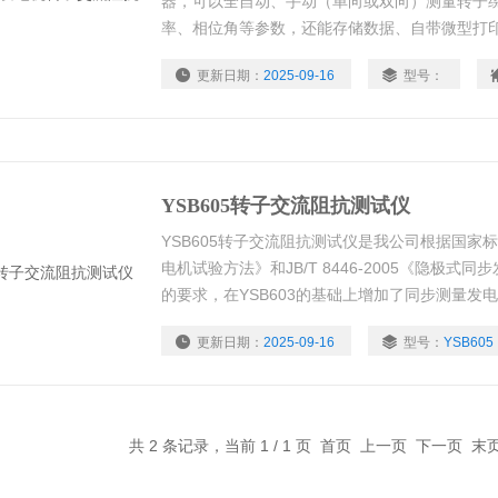
器，可以全自动、手动（单向或双向）测量转子
率、相位角等参数，还能存储数据、自带微型打
特性曲线。根据试验参数自动调整保护动作值，
更新日期：
2025-09-16
型号：
器的空载、短路试验和电压（流）互感器、消弧
YSB605转子交流阻抗测试仪
YSB605转子交流阻抗测试仪是我公司根据国家标准G
电机试验方法》和JB/T 8446-2005《隐极
的要求，在YSB603的基础上增加了同步测量发
传感器接口和先进的超高速微处理器，使用“一键
更新日期：
2025-09-16
型号：
YSB605
*，性能*，使用方便。具有工作可靠、操作简便
共 2 条记录，当前 1 / 1 页 首页 上一页 下一页 