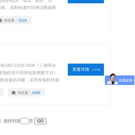
绕组的电压、电流、阻抗、功
印机，实时快速打印测试数据和
确保设备安全。可兼做单相变压
浏览量：
2628
线圈的伏安特性试验。
B/T1029-2008《三相同步
查看详情
式同步发电机转子匝间短路测量方法》
电机转速的功能，采用发电机转速
飞梭”＋快捷键的操作方式，功能
浏览量：
2669
、测试精度高、小巧轻便
末页 跳转到第
页