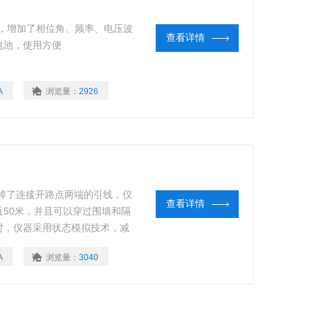
，增加了相位角、频率、电压波
查看详情
电池，使用方便
A
浏览量：
2926
去掉了连接开路点两端的引线，仪
查看详情
50米，并且可以穿过围墙和隔
时，仪器采用状态模拟技术，减
个人轻松和安全地操作两个仪
A
浏览量：
3040
角、频率、电压波形显示功能，