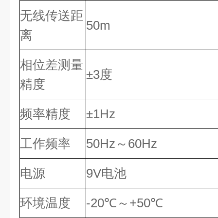
无线传送距
50m
离
相位差测量
±3度
精度
频率精度
±1Hz
工作频率
50Hz～60Hz
电源
9V电池
环境温度
-20℃～+50℃