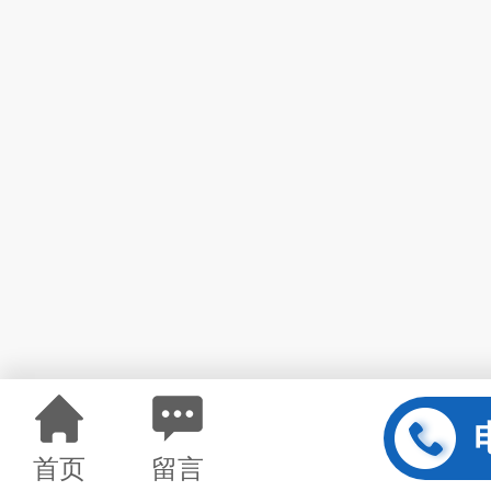
首页
留言