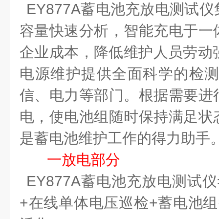
EY877A
蓄电池充放电测试仪
容量快速分析，智能充电于一
企业成本，降低维护人员劳动
电源维护提供全面科学的检测
信、电力等部门。根据需要进
电，使电池组随时保持满足状
是蓄电池维护工作的
得力
助手
一
放电部分
EY877A
蓄电池充放电测试仪
+
在线单体电压巡检
+
蓄电池组