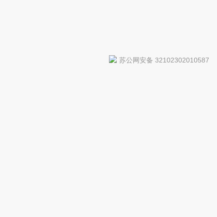
电压精
0.1V
）
度
充放
0.500V~16.00V
苏公网安备 32102302010587
电单体
1mV
精度
10mV
）
电压
充放
0~99
小时
59
分
电时间
单体
根据实际情况配
电池数
单体电压监测功能）
冷却
强制风冷式