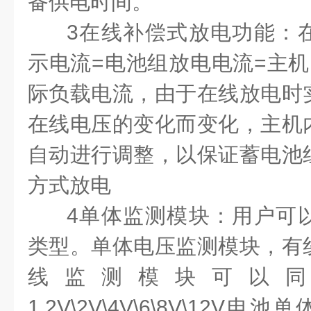
备供电时间。
3
在线补偿式放电功能
：
示电流
=
电池组放电电流
=
主机
际负载电流，由于在线放电时
在线电压的变化而变化，主机
自动进行调整，以保证蓄电池
方式放电
4
单体监测模块
：
用户可
类型。单体电压监测模块，有
线监测模块可以
1.2V\2V\4V\6\8V\12V
电池单