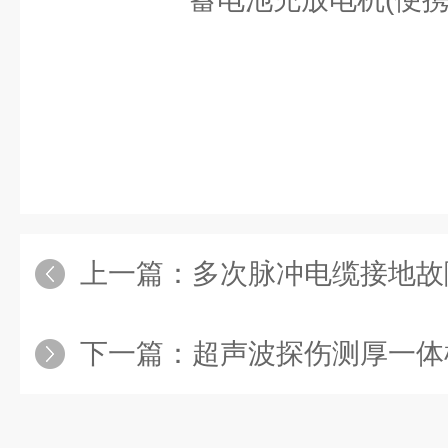
度
充电
190-275
V
电压范
围
放电
190-275V
电压范
上一篇：
多次脉冲电缆接地故障
围
放电
（分辨率
下一篇：
超声波探伤测厚一体
压精度
0.1V
）
充电
（分辨率