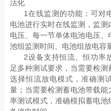
活化
1
在线监测的功能
：可对
电池进行实时在线监测，监测
电压、每一节单体电池电压、
池组监测时间、电池组放电容
2
设备支持恒流、恒功率
足多种测试要求，当需要检测
选择恒流放电模式，准确测
量；当需要检测蓄电池带载能
率测试模式，准确模拟蓄电池