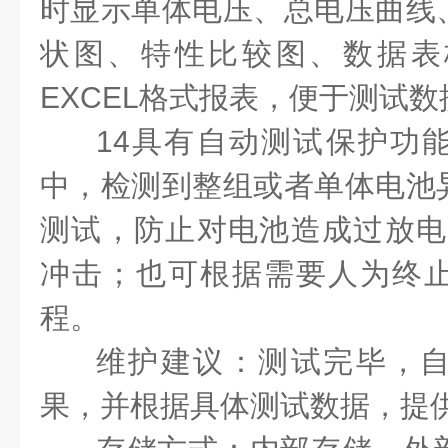
时显示单体电压、总电压曲线
状图、特性比较图、数据表
EXCEL
格式报表，便于测试数
14
具有自动测试保护功
中，检测到整组或者单体电池
测试，防止对电池造成过放电
冲击；也可根据需要人为终
程。
维护建议
：测试完毕，
果，并根据具体测试数据，提