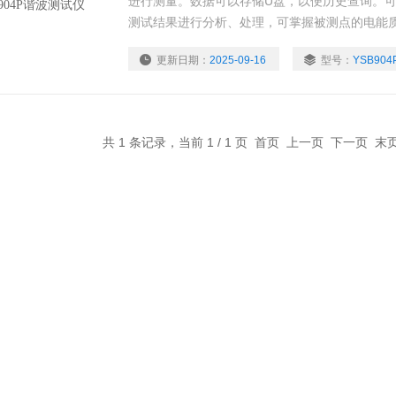
进行测量。数据可以存储U盘，以便历史查询。
测试结果进行分析、处理，可掌握被测点的电能
析软件可按照国标要求生成专业的电能质量分析
更新日期：
2025-09-16
型号：
YSB904
何一屏的显示数据可以图片的形式手动保存下来
共 1 条记录，当前 1 / 1 页 首页 上一页 下一页 