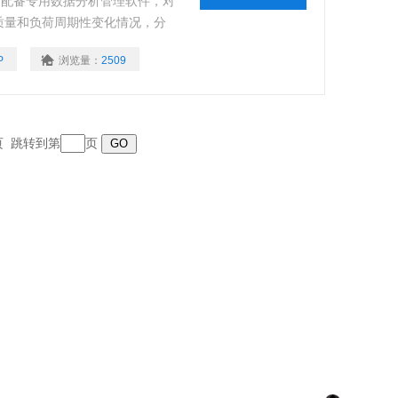
可配备专用数据分析管理软件，对
质量和负荷周期性变化情况，分
报表；具有屏幕截图功能，对任
P
浏览量：
2509
；仪器尺寸小
末页 跳转到第
页