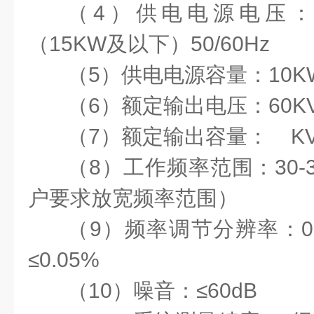
（
4
）供电电源电压
（
15KW
及以下）
50/60Hz
（
5
）供电电源容量：
10K
（
6
）额定输出电压：
60K
（
7
）额定输出容量：
KV
（
8
）工作频率范围：
30-
户要求放宽频率范围）
（
9
）频率调节分辨率：
0
≤
0.05%
（
10
）噪音：≤
60dB