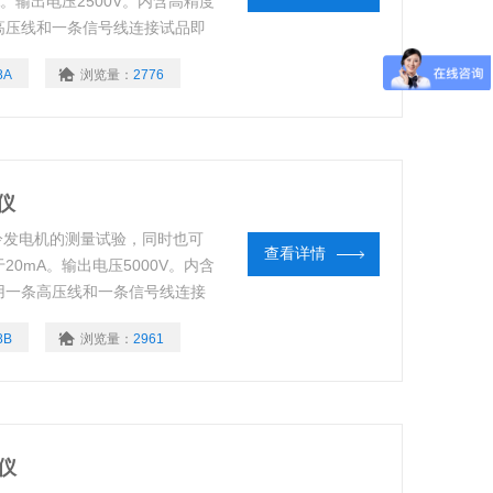
。输出电压2500V。内含高精度
高压线和一条信号线连接试品即
，并将结果进行存储。
8A
浏览量：
2776
仪
内冷发电机的测量试验，同时也可
查看详情
0mA。输出电压5000V。内含
用一条高压线和一条信号线连接
晶显示，并将结果进行存储
8B
浏览量：
2961
仪