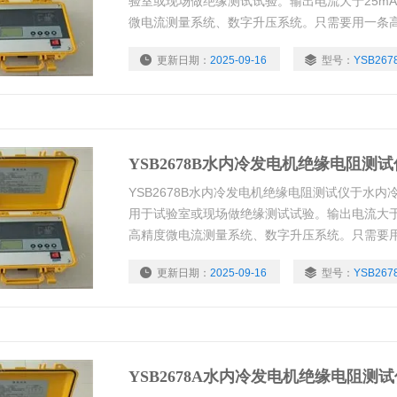
验室或现场做绝缘测试试验。输出电流大于25mA
微电流测量系统、数字升压系统。只需要用一条
可测量。测量自动进行，结果由大屏幕液晶显示
更新日期：
2025-09-16
型号：
YSB267
YSB2678B水内冷发电机绝缘电阻测试
YSB2678B水内冷发电机绝缘电阻测试仪于水
用于试验室或现场做绝缘测试试验。输出电流大于2
高精度微电流测量系统、数字升压系统。只需要
试品即可测量。测量自动进行，结果由大屏幕液
更新日期：
2025-09-16
型号：
YSB267
YSB2678A水内冷发电机绝缘电阻测试