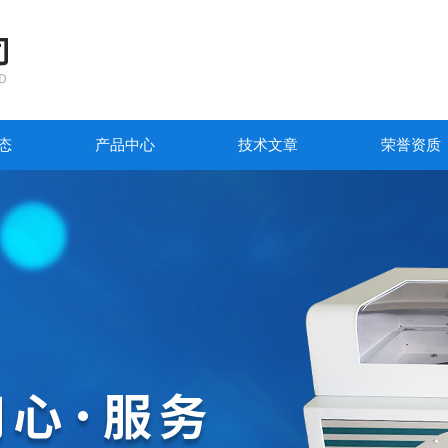
态
产品中心
技术文章
荣誉资质