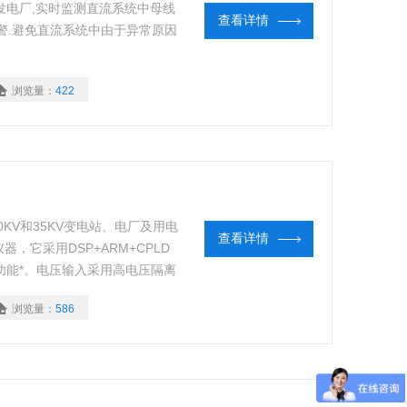
发电厂,实时监测直流系统中母线
查看详情
警.避免直流系统中由于异常原因
浏览量：
422
10KV和35KV变电站、电厂及用电
查看详情
它采用DSP+ARM+CPLD
屏，功能*。电压输入采用高电压隔离
测量系统安全隔离。提高了抗干
浏览量：
586