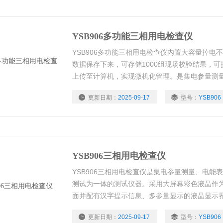
YSB906多功能三相用电检查仪
YSB906多功能三相用电检查仪内置大容量掉电
数据保存下来，可存储1000组现场校验结果，
上传至计算机，实现微机化管理。是集电参量测
压CT变比测试为一体的测试仪器。
更新日期：
2025-09-17
型号：
YSB906
YSB906三相用电检查仪
YSB906三相用电检查仪是集电参量测量、电能
测试为一体的测试仪器。采用大屏幕彩色液晶作
面并配有汉字提示信息、多参量显示的液晶显示
图显示及接线判断为检查电路的正确性提供了可
更新日期：
2025-09-17
型号：
YSB906