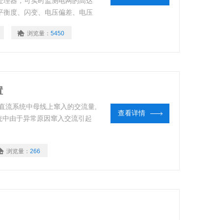
P处理器，可实时监测电网的高达
平衡度、闪变、电压偏差、电压
功率因数、相移功率因数、真有
浏览量：
5450
量在线监测装置厂家
置
测直流系统中母线上窜入的交流量,
查看详情
统中由于异常原因窜入交流引起
浏览量：
266