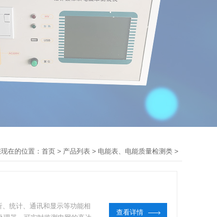
您现在的位置：
>
>
>
首页
产品列表
电能表、电能质量检测类
析、统计、通讯和显示等功能相
查看详情