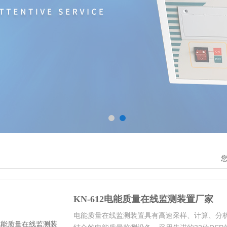
KN-612电能质量在线监测装置厂家
电能质量在线监测装置具有高速采样、计算、分