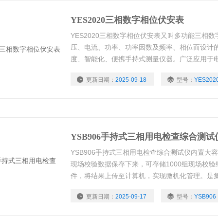
YES2020三相数字相位伏安表
YES2020三相数字相位伏安表又叫多功能三相
压、电流、功率、功率因数及频率、相位而设计
度、智能化、便携手持式测量仪器。广泛应用于
查、装表接电和继电保护、差动检测、启动试验
更新日期：
2025-09-18
型号：
YES202
表测试精准、快速、简捷、稳定可靠等特点。
YSB906手持式三相用电检查综合测试
YSB906手持式三相用电检查综合测试仪内置大
现场校验数据保存下来，可存储1000组现场校
件，将结果上传至计算机，实现微机化管理。是
线判断、高压CT变比测试为一体的测试仪器。
更新日期：
2025-09-17
型号：
YSB906