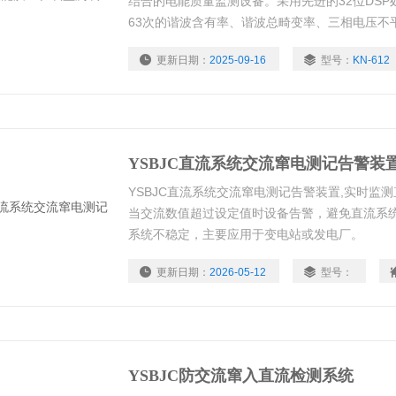
结合的电能质量监测设备。采用先进的32位DS
63次的谐波含有率、谐波总畸变率、三相电压不
波动、频率、各次谐波有功功率、无功功率、真
更新日期：
2025-09-16
型号：
KN-612
效值、正负序等电能质量指标。KN-612电能质
YSBJC直流系统交流窜电测记告警装
YSBJC直流系统交流窜电测记告警装置,实时监
当交流数值超过设定值时设备告警，避免直流系
系统不稳定，主要应用于变电站或发电厂。
更新日期：
2026-05-12
型号：
YSBJC防交流窜入直流检测系统