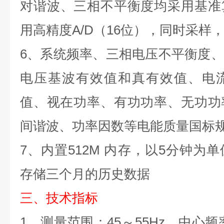
对谐波、三相不平衡度均采用基准
用高精度A/D
（
16
位），同时采样
6
、系统频率、三相电压不平衡度、
电压基波有效值和真有效值、电
值、视在功率、有功功率、无功功
间谐波、功率因数等电能质量国标
7
、内置
512M
内存，以
5
分钟为单
存储三个月的历史数据
三、
技术指标
1
、
测量范围：
45～55Hz，中心