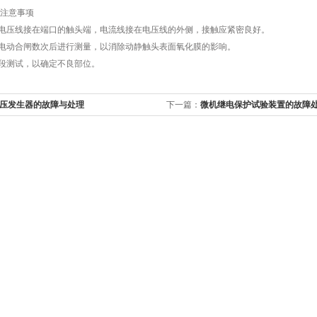
注意事项
时电压线接在端口的触头端，电流线接在电压线的外侧，接触应紧密良好。
在电动合闸数次后进行测量，以消除动静触头表面氧化膜的影响。
分段测试，以确定不良部位。
压发生器的故障与处理
下一篇：
微机继电保护试验装置的故障