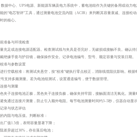
据中心、UPS电源、新能源车辆及电力系统中，蓄电池组作为关键的备用或动力电
能的“电芯智评”工具，通过测量电池交流内阻（ACIR）来判断其容量衰减、连接松
时的核心。
准备与环境检查
充足或连接电源适配器。检查测试线与夹具是否完好，无破损或接触不良。确认待测
戴绝缘手套与护目镜，确保操作安全。记录电池编号、型号、额定容量与安装日期。
校准与参数设置
行空载校准：将测试夹悬空，按“校准”键执行零点校正，消除线缆阻抗影响。根据
分型号支持多频测量。若为电池组测试，设置通道编号，便于数据管理。
连接与测量
夹子连接电池正极，黑色夹子连接负极，确保夹持牢固，接触面清洁无氧化。测量时
避免通过连接片测量，防止引入额外电阻。每节电池测量时间约3–5秒，仪器自动显
记录与状态评估
内阻与电压值。判断标准：
厂值1.5倍，表明容量显著下降；
差异超过30%，存在落后电池；