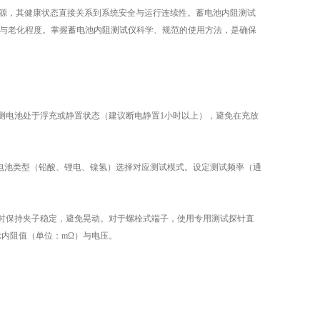
源，其健康状态直接关系到系统安全与运行连续性。蓄电池内阻测试
动与老化程度。掌握
蓄电池内阻测试仪
科学、规范的使用方法，是确保
电池处于浮充或静置状态（建议断电静置1小时以上），避免在充放
电池类型（铅酸、锂电、镍氢）选择对应测试模式。设定测试频率（通
保持夹子稳定，避免晃动。对于螺栓式端子，使用专用测试探针直
示内阻值（单位：mΩ）与电压。