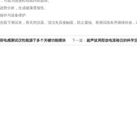
可能为连接松动或内部故障。
势分析，生成健康度报告。
操作与设备维护
取下测试夹，再关闭仪器。清洁夹具接触面，防止腐蚀。将测试线有序缠绕存放，
容电感测试仪性能源于多个关键功能模块
下一篇：
超声波局部放电巡检仪的科学
分享