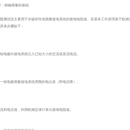
：精确测量的基础
阻测试仪
主要用于非破坏性地测量接地系统的接地电阻值。其基本工作原理基于欧姆
具体步骤如下：
电极向接地系统注入已知大小的交流或直流电流。
组电极测量接地系统周围的电位差（即电压降）。
和电压值，利用欧姆定律计算出接地电阻值。