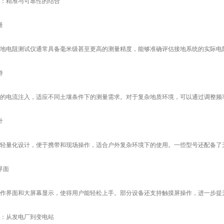
精准与可靠性的结合
量
电阻测试仪通常具备毫米级甚至更高的测量精度，能够准确评估接地系统的实际电
持
电流注入，适应不同土壤条件下的测量需求。对于复杂地质环境，可以通过调整频
计
量化设计，便于携带和现场操作，适合户外复杂环境下的使用。一些型号还配备了无
界面
界面和大屏幕显示，使得用户能轻松上手。部分设备还支持触摸屏操作，进一步提
从发电厂到变电站