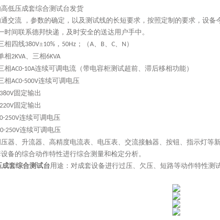
的高低压成套综合测试台发货
沟通交流
，参数的确定，以及测试线的长短要求，按照定制的要求，设备
第一时间联系德邦快递，及时安全的送达用户手中。
三相四线
±
，
；（
、
、
、
）
380V
10%
50Hz
A
B
C
N
单相
、三相
2KVA
6KVA
三相
连续可调电流（带电容柜测试超前、滞后移相功能）
AC0-10A
三相
连续可调电压
AC0-500V
固定输出
380V
固定输出
220V
连续可调电压
0-250V
连续可调电压
0-250V
调压器、升流器、高精度电流表、电压表、交流接触器、按钮、指示灯等
套设备的综合动作特性进行综合测量和检定分析。
压
成套综合测试台
用途：对成套设备进行过压、欠压、短路等动作特性测