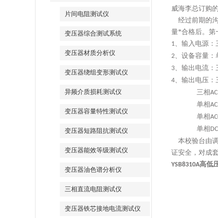
威海李总订购
片间电阻测试仪
经过前期的
量*合格后。
变压器综合测试系统
、输入电源：
1
变压器材质分析仪
、设备容量：
2
、输出电流：
3
变压器绕组变形测试仪
、输出电压：
4
异频介质损耗测试仪
三相
AC
单相
AC
变压器容量特性测试仪
单相
AC
单相
DC
变压器短路阻抗测试仪
本校验台由
变压器能效等级测试仪
证安全，对成
高低
YSB8310A
变压器油色谱分析仪
三相直流电阻测试仪
变压器铁芯接地电流测试仪