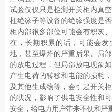
试验仅仅只是检测开关柜内真空
柱绝缘子等设备的绝缘强度是否
柜内部很多部位可能会有积灰、
在，长期积累的话，可能会发
地，甚至爆炸的严重后果。局部
的放电过程，但局部放电现象如
产生电荷的转移和电能的损耗，
及其他生成物等，会引起开关柜
的状况，影响了供电安全性和可
安全，给电力用户带来不便和严