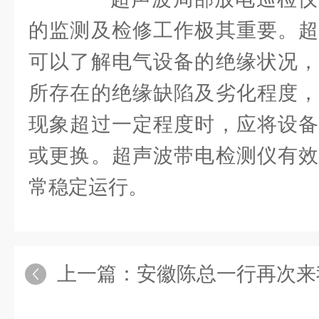
的监测及检修工作极其重要。超
可以了解电气设备的绝缘状况，
所存在的绝缘缺陷及劣化程度，
现象超过一定程度时，应将设备
或更换。超声波带电检测仪有效
常稳定运行。
上一篇：
安徽陈总一行再次来我