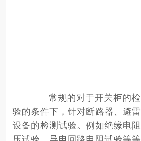
常规的对于开关柜的检
验的条件下，针对断路器、避雷
设备的检测试验。例如绝缘电阻
压试验、导电回路电阻试验等等