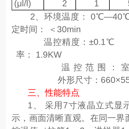
(
μ
l/l)
2
1
2
、环境温度：
0
℃—
40
定时间： ＜
30min
温控精度：
±
0.1
率：
1.9KW
温控范围：
外形尺寸：
660
×
5
三、
性能特点
1
、
采用
7
寸液晶立式显
示，画面清晰直观。在同一界