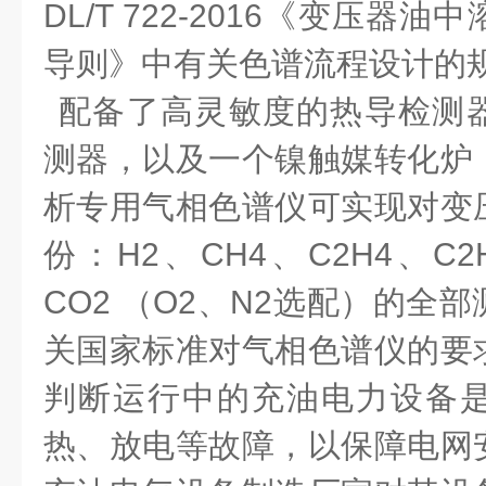
DL/T 722-2016
《变压器油中
导则》中有关色谱流程设计的
配备了高灵敏度的热导检测
测器，以及一个镍触媒转化炉
析专用气相色谱仪
可实现对变
份：
H2
、
CH4
、
C2H4
、
C2
CO2
（
O2
、
N2
选配）的全部
关国家标准对气相色谱仪的要
判断运行中的充油电力设备
热、放电等故障，以保障电网