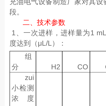
充油电气设备制造厂家对其设
段。
二
、技术参数
1
、一次进样，进样量为
1 m
度达到（μ
L/L
）：
组
分
H2
CO
zui
小检测
浓度