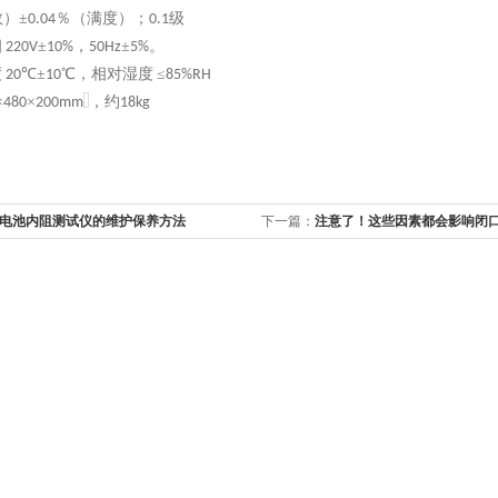
数）
±
％（满度）；
级
0.04
0.1
相
±
，
±
。
220V
10%
50Hz
5%
度
℃±
℃，相对湿度
≤
20
10
85%RH
×
×
，约
480
200mm
18kg
电池内阻测试仪的维护保养方法
下一篇：
注意了！这些因素都会影响闭
定