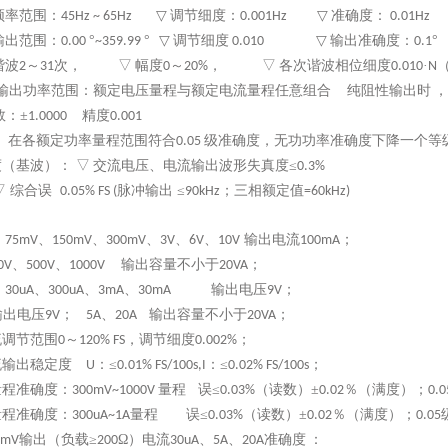
频率范围：
▽
调节细度：
▽
准确度：
45Hz ~ 65Hz
0.001Hz
0.01Hz
输出范围：
°
°
▽
调节细度
▽
输出准确度：
°
0.00
~359.99
0.010
0.1
谐波
～
次， ▽
幅度
～
，
▽
各次谐波相位细度
·
2
31
0
20%
0.010
N
输出功率范围：额定电压量程与额定电流量程任意组合
纯阻性输出时
，
数：±
精度
1.0000
0.001
：
在各额定功率量程范围符合
级准确度，无功功率准确度下降一个等
0.05
度（基波）：
▽
交流电压、电流输出波形失真度
≤
0.3%
▽ 综合误
脉冲输出 ≤
；三相额定值
0.05% FS (
90
kHz
=60
kHz
)
程
、
、
、
、
、
输出电流
；
75mV
150mV
300mV
3V
6
V
1
0
V
100mA
、
、
输出容量不小于
；
0V
5
00V
1000V
20V
A
程
、
、
、
输出电压
；
30uA
300uA
3mA
30mA
9V
输出电压
；
、
输出容量不小于
；
9V
5A
20A
20V
A
流调节范围
～
，调节细度
；
0
120% FS
0.002%
流输出稳定度
：
≤
：
≤
；
U
0.01% FS/100s,I
0.02% FS/100s
量程准确度：
量程 误≤
（读数）
±
％（满度）；
300mV~1000V
0.03%
0.02
0.0
量程准确度：
量程 误≤
（读数）
±
％（满度）；
300uA~1A
0.03%
0.02
0.05
输出（负载≥
Ω）电流
、
、
准确度
：
0mV
200
30uA
5A
20A