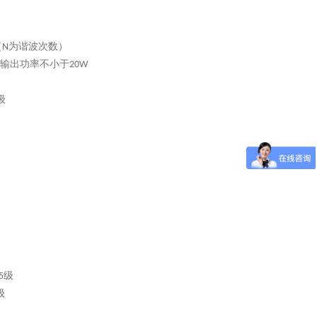
（
为谐波次数）
N
输出功率不小于
20W
级
级
5
级