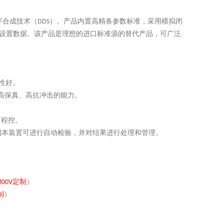
字合成技术（
）。产品内置高精各参数标准，采用模拟闭
DDS
设置数据。该产品是理想的进口标准源的替代产品，可广泛
性好。
高保真、高抗冲击的能力。
可程控。
制本装置可进行自动检验，并对结果进行处理和管理。
定制
）
800V
制
）