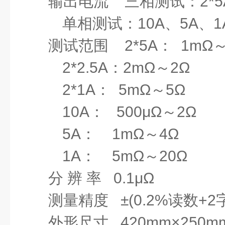
输出电流
三相测试：
2*5
单相测试：
10A
、
5A
、
1
测试范围
2*5A
：
1
mΩ
2*2.5A
：
2
mΩ
～
2
Ω
2*1A
：
5
mΩ
～
5
Ω
10A
：
500
μΩ
～
2
Ω
5A
：
1
mΩ
～
4
Ω
1A
：
5
mΩ
～
20
Ω
分
辨 率
0.1
μΩ
测量精度
±
(0.2%
读数
+2
外形尺寸
420mm
×
250m