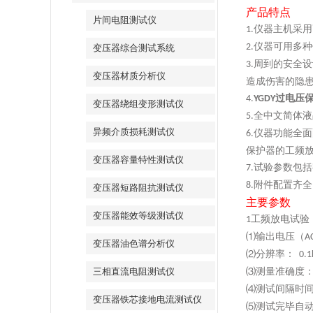
产品特点
片间电阻测试仪
仪器主机采用
1.
仪器可用多种
2.
变压器综合测试系统
周到的安全设
3.
变压器材质分析仪
造成伤害的隐
过电压
4.
YGDY
变压器绕组变形测试仪
全中文简体液
5.
异频介质损耗测试仪
仪器功能全面
6.
保护器的工频
变压器容量特性测试仪
试验参数包括
7.
附件配置齐全
8.
变压器短路阻抗测试仪
主要参数
变压器能效等级测试仪
工频放电试验
1
⑴输出电压（
A
变压器油色谱分析仪
⑵分辨率：
0.1
三相直流电阻测试仪
⑶测量准确度
⑷测试间隔时
变压器铁芯接地电流测试仪
⑸测试完毕自