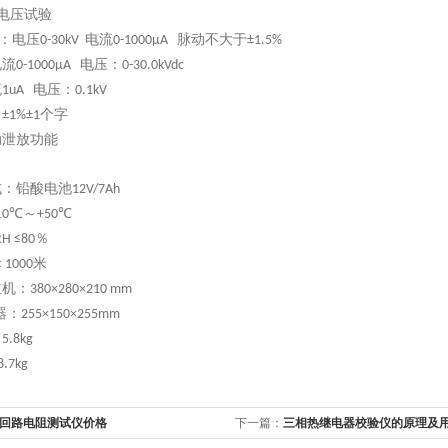
电压试验
：电压
电流
脉动不大于
0-30kV
0-1000μA
±1.5%
电流
电压：
0-1000μA
0-30.0kVdc
流
电压：
1uA
0.1kV
：
个字
±1%±1
动泄放功能
式：铅酸电池
12V/7Ah
℃～
℃
10
+50
％
H ≤80
＜
米
1000
主机：
380×280×210 mm
器：
255×150×255mm
：
5.8kg
8.7kg
回路电阻测试仪价格
下一篇：
三相热继电器校验仪的原理及