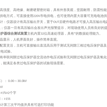
高强度、高绝缘、耐磨硬塑密封箱，具有外形美观，坚固耐用，防震性能
供电方式，可直接使用
市电供电，也可使用内置大容量可充电电池供
220V
计：仪器设计有高压输出开关，置于
后硬件电路才可接入高压输出电
OUT
患；仪器一旦有高压输出会发出声光报警提示，对现场使用人员有良好的
保护器综合测试装置
主机内置
位高速处理器，具有*的数据处理能力。
32
晶显示，人机界面良好，操作简单直观。
配置灵活，主机可直接输出直流高压用于测试无间隙三相过电压保护器及
放电试验。
有串联间隙过电压保护器交流动作电压试验和无间隙过电压保护器及氧化
，能满足各类过电压保护器的试验现场需要。
）：
～
C
0.00
30.0kV
kV
：
个字
±1%±2
间：
≥15S
动计算三次平均值并具有可选打印功能