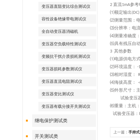
直流
参考
2
1mA
变压器直阻变比综合测试仪
⑴额定输出
(DC)
容性设备绝缘带电测试仪
⑵测量范围：
⑶分辨率：电
全自动变压器消磁机
⑷测量准确度
⑸具有残压自
变压器空负载特性测试仪
其他参数
3
变频抗干扰介质损耗测试仪
⑴电源供电方
⑵环境温度：
-
变压器损耗参数测试仪
⑶相对湿度：
R
变压器直流电阻测试仪
⑷海拔高度：
⑸外形尺寸：
变压器变比测试仪
试验变压
⑹重量：主机
变压器有载分接开关测试仪
试验变压器：
继电保护测试类
上一篇：
手持式
开关测试类