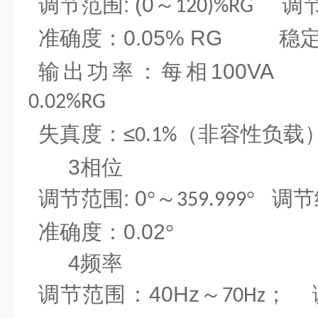
调节范围
: (0
～
调
120)%RG
准确度：
0.05% RG
稳定
输出功率：每相
100V
0.02%RG
失真度：
≤
（非容性负载
0.1%
3
相位
调节范围
: 0
°～
°
调节
359.999
准确度：
0.02
°
4
频率
调节范围：
40Hz
～
；
70Hz