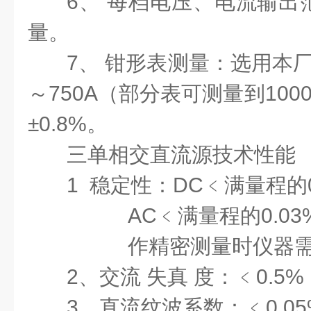
6、 每档电压、电流输出
量。
7、 钳形表测量：选用本
～750A（部分表可测量到10
±0.8%。
三
单相交直流源技术性能
1 稳定性：DC﹤满量程的0
AC﹤满量程的0.03%
作精密测量时仪器需
2、交流 失真 度：﹤0.5%
3、直流纹波系数：﹤0.05