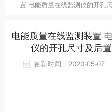
置 电能质量在线监测仪的开孔
电能质量在线监测装置 
仪的开孔尺寸及后置
更新时间：2020-05-0