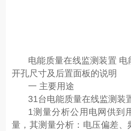
电能质量在线监测装置 电
开孔尺寸及后置面板的说明
一
主要用途
31台电能质量在线监测装
1
测量分析公用电网供到
量，其测量分析：电压偏差、