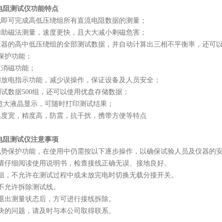
电阻测试仪
功能特点
线即可完成高低压绕组所有直流电阻数据的测量；
加助磁法测量，速度更快，且大大减小剩磁危害；
压器的高中低压绕组的全部测试数据，并自动计算出三相不平衡率，还可
保护功能；
压消磁功能；
和放电指示功能，减少误操作，保证设备及人员安全；
试数据500组，还可以使用优盘存储数据；
寸超大液晶显示，可随时打印测试结果；
温度宽，精度高，防震，抗干扰，携带方便等特点
电阻测试仪
注意事项
电势保护功能，在使用中仍需按以下逐步操作，以确保试验人员及仪器的
前请仔细阅读使用说明书，检查接线正确无误、接地良好。
绕组，不允许在测试过程中或未放完电时切换无载分接开关。
不允许拆除测试线。
退出测量状态后，方可进行接线拆除。
决的问题，请及时与本公司取得联系。