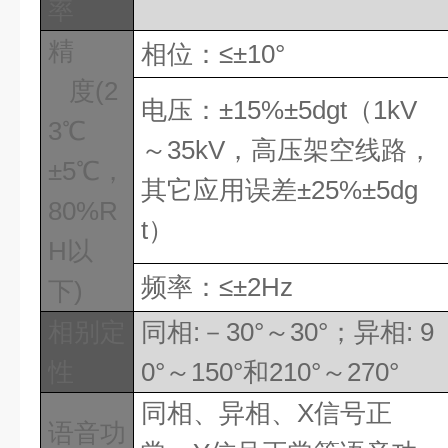
率
精
相位：
≤±
10
°
度
(2
电压：
±
15%
±
5dgt
（
1kV
3
℃
～
35kV
，高压架空线路，
±
5
℃，
其它应用误差±
25%
±
5dg
80%R
t
）
H
以
频率：
≤±
2Hz
下
)
相别定
同相
:
－
30
°～
30
°；异相
: 9
性
0
°～
150
°和
210
°～
270
°
同相、异相、
X
信号正
语音功