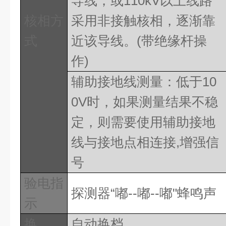
导线，或
110kV
以上线路
核相方
采用非接触核相，逐渐靠
式
近该导线。
(
带绝缘杆操
作
)
辅助接地线测量：低于
10
0V
时，如果测量结果不稳
定，则需要使用辅助接地
线与接地点相连接
,
增强信
号
验电指
探测器
“嘟
--
嘟
--
嘟"蜂鸣声
示
换
自动换档