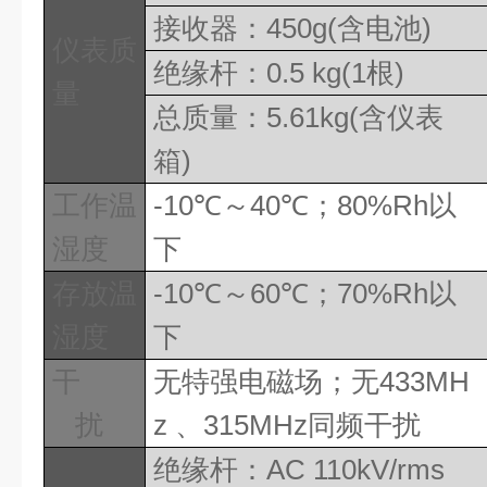
接收器：
450g(
含电池
)
仪表质
绝缘杆：
0.5 kg(1
根
)
量
总质量：
5.61kg(
含仪表
箱
)
工作温
-10
℃～
40
℃；
80%Rh
以
湿度
下
存放温
-10
℃～
60
℃；
70%Rh
以
湿度
下
干
无特强电磁场；无
433MH
扰
z
、
315MHz
同频干扰
绝缘杆：
AC 110kV/rms