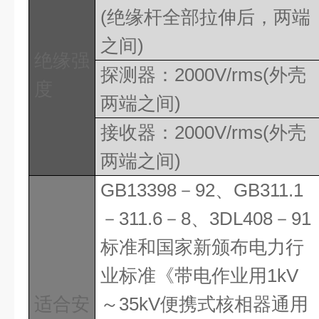
(
绝缘杆全部拉伸后，两端
之间
)
绝缘强
探测器：
2000V/rms(
外壳
度
两端之间
)
接收器：
2000V/rms(
外壳
两端之间
)
GB13398
－
92
、
GB311.1
－
311.6
－
8
、
3DL408
－
91
标准和国家新颁布电力行
业标准《带电作业用
1kV
适合安
～
35kV
便携式核相器通用