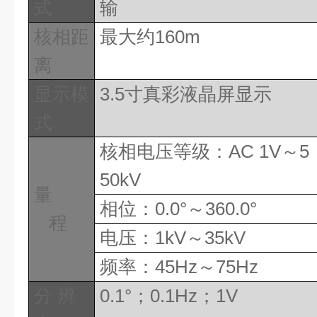
式
输
核相距
最大约
16
0m
离
显示模
3.5
寸真彩液晶屏显示
式
核相电压等级：
AC 1V
～
5
50kV
量
相位：
0.0
°～
360.0
°
程
电压：
1kV
～
35kV
频率：
45Hz
～
75Hz
分
辨
0.1
°；
0.1Hz
；
1V