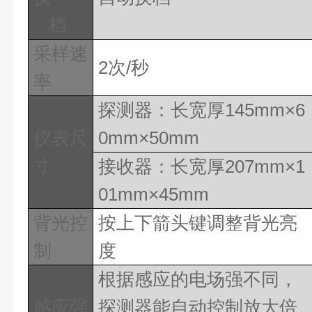
档
采样速
2
次
/
秒
率
探测器：长宽厚
145mm
×
6
仪表尺
0mm
×
50mm
寸
接收器：长宽厚
207mm
×
1
01mm
×
45mm
背光控
按上下箭头键调整背光亮
制
度
根据感应的电场强不同，
感应强
探测器能自动控制放大倍