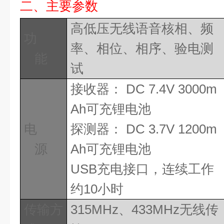
二、主要参数
高低压无线语音核相、频
功
率、相位、相序、验电测
能
试
接收器：
DC 7.4V 3000m
Ah
可充锂电池
电
探测器：
DC 3.7V 1
2
00m
源
Ah
可充锂电池
USB
充电接口，连续工作
约
10
小时
传输方
315MHz
、
433MHz
无线传