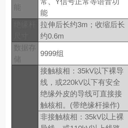
常、
Y
信号正常等语音功
能
能
绝缘杆
拉伸后长约
3m
；收缩后长
尺寸
约
0.6m
数据存
9999
组
储
接触核相：
35kV
以下裸导
线，或
22
0kV
以下有安全
绝缘外皮的导线可直接接
触核相。
(
带绝缘杆操作
)
非接触核相：
35kV
以上裸