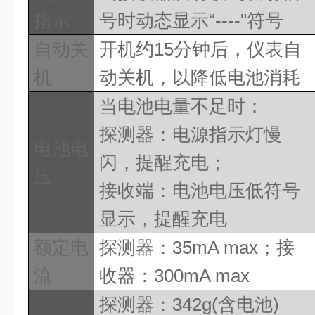
指示
号时动态显示
“
----
"符号
自动关
开机约
15
分钟后，仪表自
机
动关机，以降低电池消耗
当电池电量不足时：
探测器：电源指示灯慢
电池电
闪，提醒充电；
压
接收端：电池电压低符号
显示，提醒充电
额定电
探测器：
35
mA max
；接
流
收器：
3
00mA max
探测器：
342g(
含电池
)