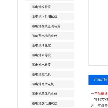
蓄电池巡检仪
蓄电池内阻测试仪
蓄电池在线监测装置
智能蓄电池活化仪
蓄电池活化仪
蓄电池内导仪
蓄电池电导仪
蓄电池充电机
产品介绍
蓄电池充放电机
蓄电池单体活化仪
一产品概述
YSB877X
蓄电池放电测试仪
外，本设备