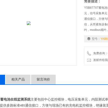
简要描述：
YSB877XT
元，信号采集单元
通信接口，方便与
信，从而避免设备
约，modbus规
型号：
YAB8
免费咨询：86-
发邮件给我们：1
相关产品
留言询价
蓄电池在线监测系统
主要包括中心监控模块，电压采集单元，内阻测试
T
提供多路标准
通信接口，方便与现场已有的充电机监控模块，绝缘装
485