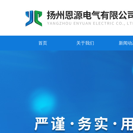
首页
关于我们
新闻动