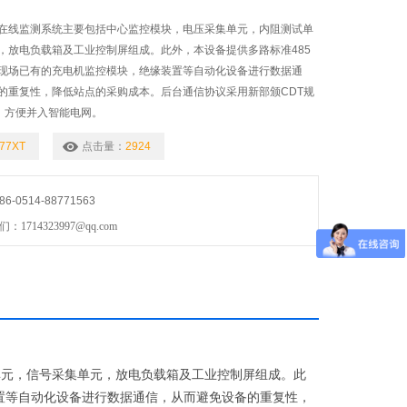
蓄电池在线监测系统主要包括中心监控模块，电压采集单元，内阻测试单
，放电负载箱及工业控制屏组成。此外，本设备提供多路标准485
现场已有的充电机监控模块，绝缘装置等自动化设备进行数据通
的重复性，降低站点的采购成本。后台通信协议采用新部颁CDT规
约，方便并入智能电网。
77XT
点击量：
2924
0514-88771563
714323997@qq.com
单元，信号采集单元，放电负载箱及工业控制屏组成。此
置等自动化设备进行数据通信，从而避免设备的重复性，