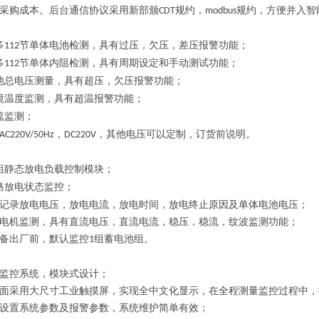
采购成本。后台通信协议采用新部颁
规约，
规约，方便并入智
CDT
modbus
多
节单体电池检测，具有过压，欠压，差压报警功能；
112
多
节单体内阻检测，具有周期设定和手动测试功能；
112
池总电压测量，具有超压，欠压报警功能；
境温度监测，具有超温报警功能；
流监测；
，
，其他电压可以定制，订货前说明。
AC220V/50Hz
DC220V
组静态放电负载控制模块；
路放电状态监控；
记录放电电压，放电电流，放电时间，放电终止原因及单体电池电压；
电机监测，具有直流电压，直流电流，稳压，稳流，纹波监测功能；
备出厂前，默认监控
组蓄电池组。
1
监控系统，模块式设计；
面采用大尺寸工业触摸屏，实现全中文化显示，在全程测量监控过程中，
设置系统参数及报警参数，系统维护简单有效；