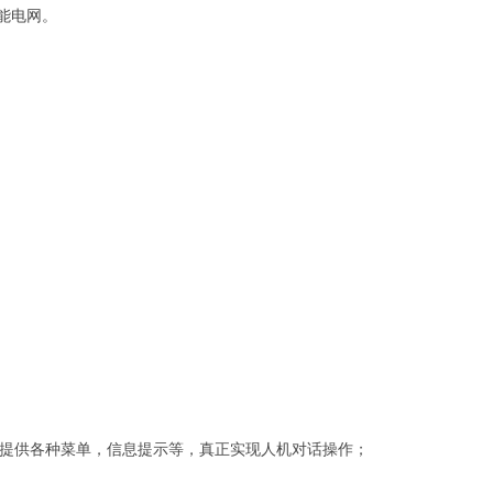
能电网。
提供各种菜单，信息提示等，真正实现人机对话操作；