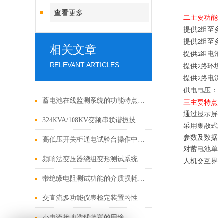
查看更多
二主要
功能
提供
组
至
2
提供
组
至
2
相关文章
提供
组电
2
RELEVANT ARTICLES
提供
路环
2
提供
路电
2
供电电压：
蓄电池在线监测系统的功能特点有哪些
三主要
特点
通过显示屏
324KVA/108KV变频串联谐振技术方案
采用集散式
参数及数据
高低压开关柜通电试验台操作中应注意的事项
对蓄电池单
频响法变压器绕组变形测试系统的参数特点
人机交互界
带绝缘电阻测试功能的介质损耗测量仪有哪些特点
交直流多功能仪表检定装置的性能特点
小电流接地选线装置的用途