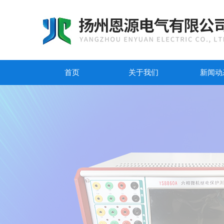
首页
关于我们
新闻动