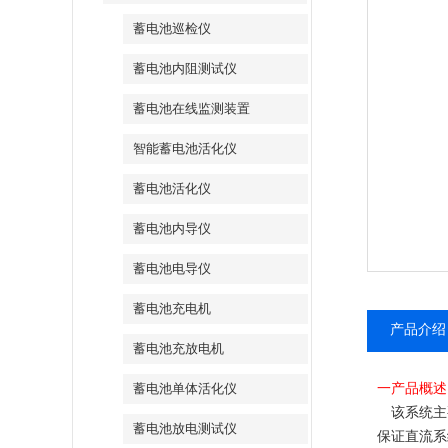
蓄电池巡检仪
蓄电池内阻测试仪
蓄电池在线监测装置
智能蓄电池活化仪
蓄电池活化仪
蓄电池内导仪
蓄电池电导仪
蓄电池充电机
产品介绍
蓄电池充放电机
蓄电池单体活化仪
一产品概述
该系统
主
蓄电池放电测试仪
保证直流系