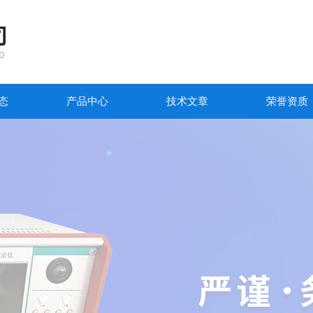
态
产品中心
技术文章
荣誉资质