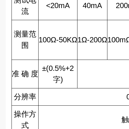
测试电
<20mA
40mA
20
流
测量范
100
Ω
-50K
Ω
1
Ω
-200
Ω
100m
围
±
(0.5%+2
准
确
度
字
)
分辨率
操作方
触
式