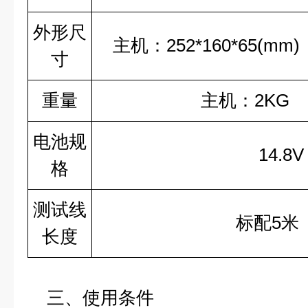
外形尺
主机：
252*160*65(mm
寸
重量
主机：
2
电池规
14.8
格
测试线
标配
5
米
长度
三、使用条件