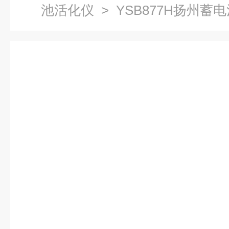
池活化仪
> YSB877H扬州蓄