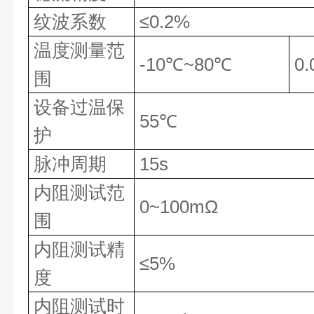
纹波系数
≤
0.2%
温度测量范
-10
℃
~80
℃
0.
围
设备过温保
55
℃
护
脉冲周期
15s
内阻测试范
0~100m
Ω
围
内阻测试精
≤
5%
度
内阻测试时