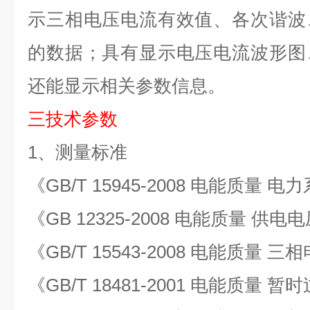
示三相电压电流有效值、各次谐波
的数据；具有显示电压电流波形图
还能显示相关参数信息。
三技术参数
1、测量标准
《
GB/T 15945-
2008
电能质量
电力
《
GB 12325-
2008
电能质量
供电电
《
GB/T 15543-
2008
电能质量
三相
《
GB/T 18481-2001
电能质量
暂时