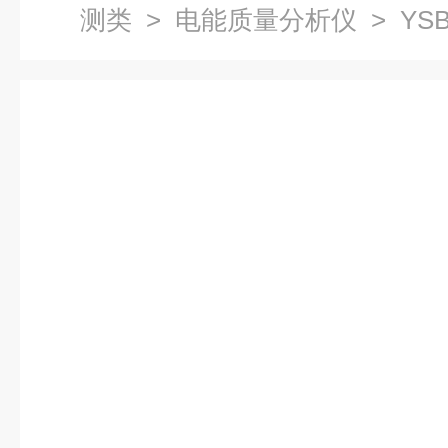
测类
>
电能质量分析仪
> YS