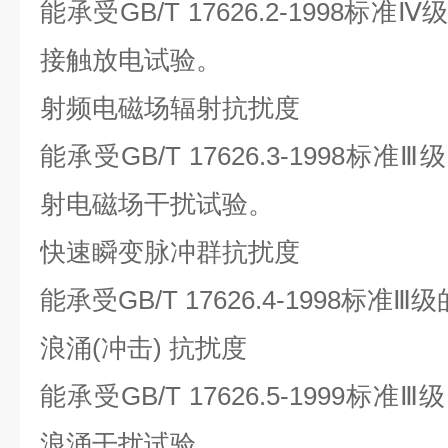
能承受GB/T 17626.2-1998标
接触放电试验。
射频电磁场辐射抗扰度
能承受GB/T 17626.3-1998标
射电磁场干扰试验。
快速瞬变脉冲群抗扰度
能承受GB/T 17626.4-1998标
浪涌
(
冲击
)
抗扰度
能承受GB/T 17626.5-1999标
浪涌干扰试验。