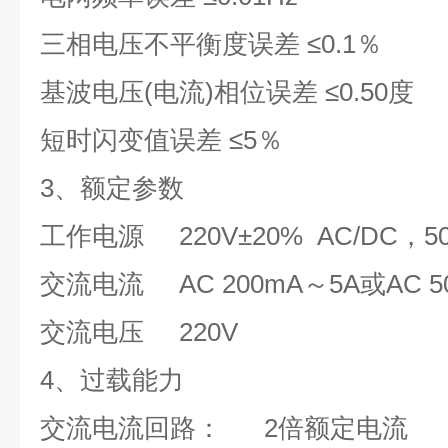
三相电压不平衡度误差
≤
0.1
％
基波电压
(
电流
)
相位误差
≤
0.
5
0
度
短时闪变值误差
≤5％
3、额定参数
工作电源
220V±20%
AC
/DC，
5
交流电流
AC
2
0
0
mA
～5
A
或
AC
5
交流电压
220
V
4、过载能力
交流电流回路：
2
倍额定电流