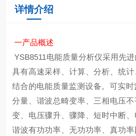
详情介绍
一产品概述
YSB8511
电能质量分析仪
采用先进
具有高速
采样、计算
、
分析
、统计
结合的
电能质量监测设备。
可实时
分量
、谐波总畸变率、
三相
电压不
变、
电压骤升、骤降、短时中断、
谐波
有功功率、无功功率
、真功率