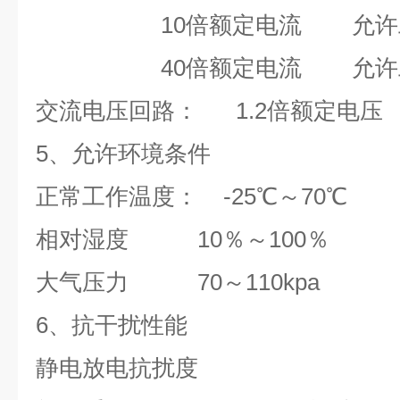
10倍额定电流 允许工作
40倍额定电流 允许工
交流电压回路：
1.2
倍额定电压
5、允许环境条件
正常工作温度：
-25
℃～
70
℃
相对湿度
10
％～
100
％
大气压力
70
～
110kpa
6、抗干扰性能
静电放电抗扰度