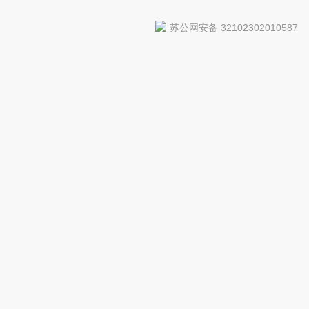
苏公网安备 32102302010587