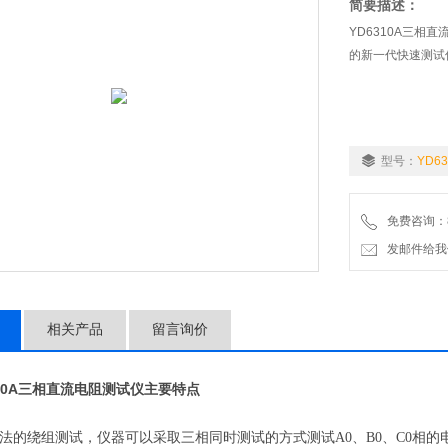
简要描述：
YD6310A​三
的新一代快速测试
型号：
YD63
免费咨询：86-
发邮件给我们：1
相关产品
留言询价
10A
三相直流电阻测试仪
主要特点
法的绕组测试，仪器可以采取三相同时测试的方式测试
A0
、
B0
、
C0
相的