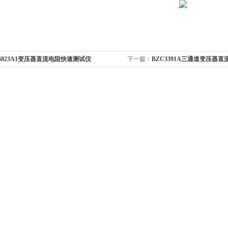
B823A1变压器直流电阻快速测试仪
下一篇：
BZC3391A三通道变压器