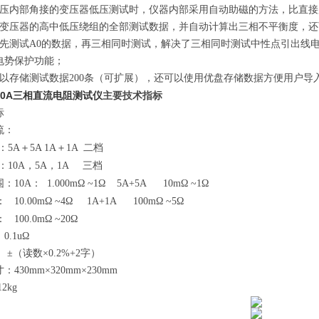
压内部角接的变压器低压测试时，仪器内部采用自动助磁的方法，比直接
变压器的高中低压绕组的全部测试数据，并自动计算出三相不平衡度，还
先测试
A0
的数据，再三相同时测试，解决了三相同时测试中性点引出线
电势保护功能；
以存储测试数据200条（可扩展），还可以使用优盘存储数据方便用户导
10A
三相直流电阻测试仪
主要技术指标
标
流：
：
5A
＋
5A
1A
＋
1A
二档
：
10A
，
5A
，
1A
三档
围：
10A
：
1.000m
Ω ~1Ω
5A+5A 10
mΩ ~
1
Ω
：
10.00
mΩ ~4Ω
1A+1A 100
mΩ ~
5
Ω
：
100.0m
Ω ~20Ω
：
0.1uΩ
：
±
（读数×
0.2%+2
字）
寸：
4
30
mm
×
3
2
0mm
×
2
30
mm
2kg