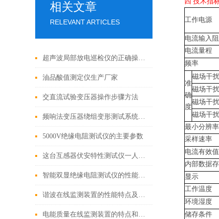
四
技术指
相关文章
工作电源
RELEVANT ARTICLES
电流输入阻
电流量程
超声波局部放电巡检仪的正确操作步骤分享
频率
磁场干
油品酸值测定仪生产厂家
准
磁场干
确
交直流试验变压器操作步骤方法
磁场干
度
磁场干
频响法变压器绕组变形测试系统的参数特点
最小分辨率
5000V绝缘电阻测试仪的主要参数
采样速率
电流有效值
这台互感器伏安特性测试仪一人操作即可完成全部测试工作
内部数据存
智能双显绝缘电阻测试仪的性能特点及参数
显示
工作温度
谐波在线监测装置的性能特点及参数
环境湿度
电能质量在线监测装置的特点和用途
储存条件