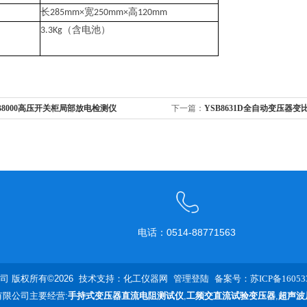
宽
高
长
285mm×
250mm×
120mm
（含电池）
3.3Kg
B8000高压开关柜局部放电检测仪
下一篇：
YSB8631D全自动变压器变
电话：0514-88771563
 版权所有©2026 技术支持：
化工仪器网
管理登陆
备案号：苏ICP备160533
限公司主要经营:
手持式变压器直流电阻测试仪
,
工频交直流试验变压器
,
超声波