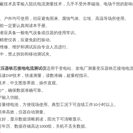
蔽技术及零输入阻抗电流测量技术，几乎不受外界磁场、电场干扰的影响
、户外均可使用，但应避免雨淋、腐蚀气体、尘埃、
高温
等场所使用。
前一定要认真阅读本手册。
者应具备一般电气设备或仪器的使用常识。
精密仪表，应避免剧烈振动。
维修、维护和调试应由专业人员进行。
中，禁止拆卸和移动测试夹。
变
压器铁芯接地电流测试仪
适用于变电站、发电厂测量变压器铁芯接地电
高速
技术，
快速测量，读数准确，超量程指示
。
DSP
技术，
中文图形界面
，操作直观。
力*，确保数据准确可靠。
字输入功能。
容量锂电池，
方便现场使用。典型工况下可连续工作
小时以上。
10
简单高效，
仪器自动测量。
友好
，显示数据清晰易读，阳光下可清晰显示。
万年历、
数据存储高达
组
，关机不丢失数据。
1000