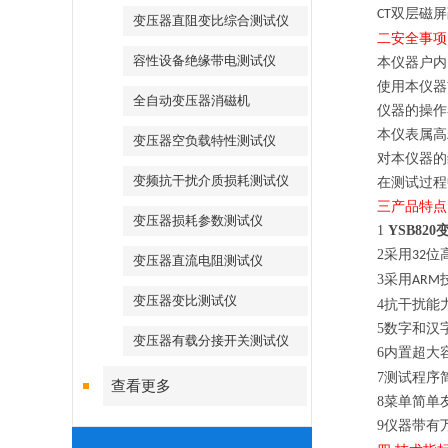
双层磁屏
CT
变压器直阻变比综合测试仪
二安全事项
容性设备绝缘带电测试仪
本仪器户内
使用本仪器
全自动变压器消磁机
仪器的操作
本仪表属高
变压器空负载特性测试仪
对本仪器的
变频抗干扰介质损耗测试仪
在测试过程
三产品特点
变压器损耗参数测试仪
1
YSB820
2
采用
位
32
变压器直流电阻测试仪
3
采用
ARM
变压器变比测试仪
4
抗干扰能
5
数字和汉
变压器有载分接开关测试仪
6
内置超大
7
测试程序
查看更多
8
菜单简单
9
仪器带有