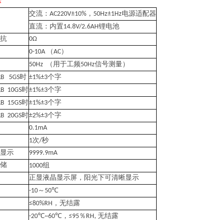
标
，
电源适配器
交流：
AC220V±10%
50Hz±1Hz
锂电池
直流：内置
14.8V/2.6AH
抗
0Ω
（
）
0-10A
AC
（用于工频
信号测量）
50Hz
50Hz
时
个字
扰
B 5GS
±1%±3
时
个字
扰
B 10GS
±1%±3
时
个字
扰
B 15GS
±1%±3
时
个字
扰
B 20GS
±2%±3
0.1mA
次
秒
1
/
显示
9999.9mA
储
组
1000
正显液晶显示屏，阳光下可清晰显示
～
-10
50℃
，无结露
≤80%RH
，
％
无结露
-20℃~60℃
≤95
RH,