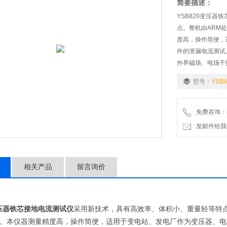
简要描述：
YSB820变压
点。整机由ARM
度高，操作简便，
件的泄漏电流测试
外界磁场、电场干
型号：
YSB8
免费咨询：86-
发邮件给我们：1
相关产品
留言询价
压器铁芯接地电流测试仪
采用新技术，具有高效率、体积小、重量轻等特
。本仪器测量精度高，操作简便，适用于
变电站、发电厂作为变压器、电