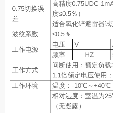
高精度
0.75UDC-1m
0.75
切换误
度≤
0.5
％）
差
适合氧化锌避雷器试
波纹系数
≤
0.5
％
电压
V
工作电源
频率
HZ
间断使用：额定负载
工作方式
1.1
倍额定电压使用
工作环境
温度：
-10
℃～
+40
℃
相对湿度：室温为
25
（无凝露）