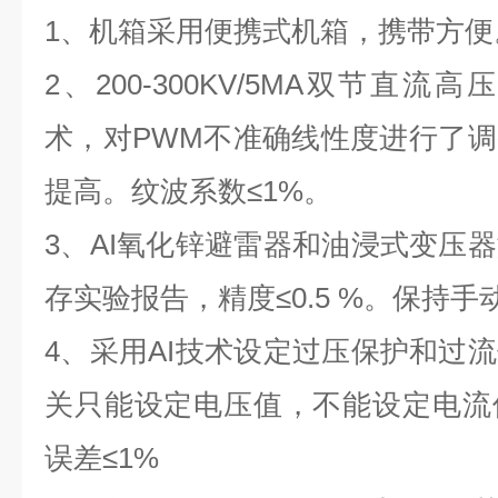
1
、
机箱采用便携式机箱，携带方便
2
、
200-300KV/5MA
双节
直流高
术，对
PWM
不准确线性度进行了调
提高。纹波系数≤
1%
。
3
、
AI
氧化锌避雷器和油浸式变压器
存实验报告，精度≤
0.5 %
。保持手
4
、
采用
AI
技术设定过压保护和过流
关只能设定电压值，不能设定电流
误差≤
1%