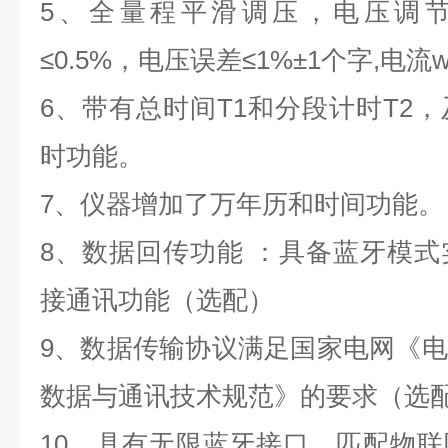
5
、
全量程平滑调压，电压调
≤
0.5%
，电压误差≤
1%
±
1
个字
,
电流w
6
、
带有总时间
T1
和分段计时
T2
，
时功能。
7
、
仪器增加了万年历和时间功能。
8
、数据回传功能 ：具备蓝牙模式
接通讯功能（
选配
）
9
、数据传输协议满足国家电网《电
数据与通讯技术规范》的要求（
选
10
、具有无限蓝牙接口，匹配物联