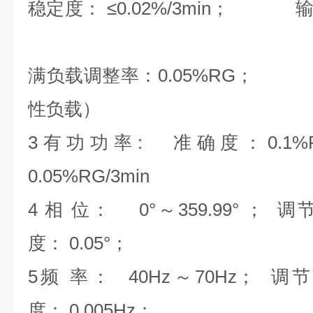
稳定度：
≤
0.02%/3min
；
输出功
满负载调整率：
0.05%RG；
性负载）
3有功功率: 准确度：
0
0.05%RG/3min
4 相 位：
0
°～
359.99
° ； 
度：
0.05
°；
5频 率：
40Hz
～
70Hz
；
调节
度：
0.005Hz
；