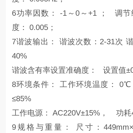
6功率因数：
-1
～
0
～
+1
；
调节
度：
0.005
；
7谐波输出： 谐波次数：
2-31
次
谐
40%
谐波含有率设置准确度：
设置值±
8环境条件： 工作环境温度：
0
℃
≤
85%
工作电源：
AC220V±
15%
，
功耗
9规格与重量：
尺寸：
449mm