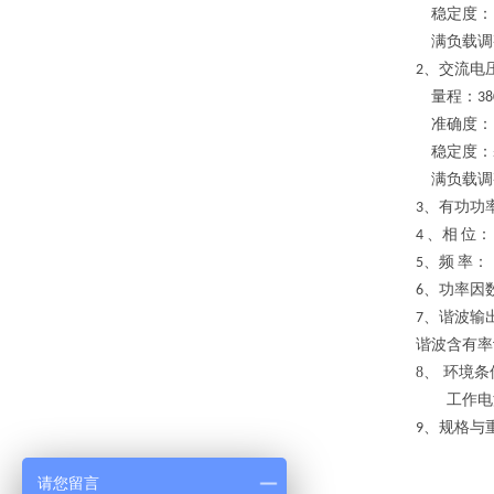
稳定度：
满负载调
、
交流电
2
量程：
38
准确度：
稳定度：
满负载调
、
有功功
3
、
相
位：
4
、
频
率：
5
、
功率因
6
、
谐波输
7
谐波含有率
8、
环境条
工作电
、
规格与
9
请您留言