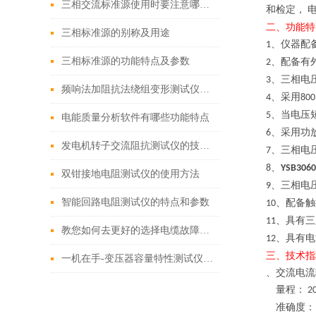
三相交流标准源使用时要注意哪些事项
和检定，
二、
功能特
三相标准源的别称及用途
、仪器配
1
三相标准源的功能特点及参数
、配备有
2
、三相电
3
频响法加阻抗法绕组变形测试仪的性能特点
、采用
4
800
、当电压
5
电能质量分析软件有哪些功能特点
、采用功
6
发电机转子交流阻抗测试仪的技术参数
、三相电
7
、
8
YSB306
双钳接地电阻测试仪的使用方法
、三相电
9
智能回路电阻测试仪的特点和参数
、配备触
10
、具有三
11
教您如何去更好的选择电缆故障测试仪？
、具有电
12
三、
技术指
一机在手-变压器容量特性测试仪，容量测试不用愁
、
交流电流
量程：
2
准确度：