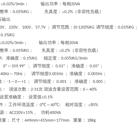
≤
；
输出功率：每相
0.02%/3min
20VA
整率：
；
失真度：≤
（非容性负载）
0.05%RG
0.2%
压输出
、
、
、
；
调节范围：
调节细度：
；
0V
220V
100V
57.7V
(0-120)%RG
0.01%RG
0.1%RG
≤
；
输出功率：每相
0.02%/3min
20VA
整率：
；
失真度：≤
（非容性负载）
0.05%RG
0.2%
率
准确度：
稳定度：
:
0.1%RG
0.05%RG/3min
°～
° ；
调节细度：
°；
准确度：
°；
0
359.99
0.01
0.05
～
；
调节细度
；
准确度：
；
40Hz
70Hz
0.001Hz
0.005Hz
数：
～
～
；
调节细度：
；
准确度：
；
-1
0
+1
0.001
0.005
出：
谐波次数：
次
谐波含量设置范围：
～
2-31
0
40%
设置准确度：
设置值±
0.1%
件：
工作环境温度：
℃～
℃
相对湿度：
≤
0
40
;
85%
源：
±
，
功耗
AC220V
15%
400VA
重量：
尺寸：
×
×
重量：
449mm
455mm
177mm
18Kg