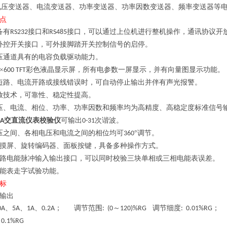
电压变送器、电流变送器、功率变送器、功率因数变送器、频率变送器等
点
备有
接口和
接口，可以通过上位机进行整机操作，通讯协议开
RS232
RS485
外控开关接口，可外接脚踏开关控制信号的启停。
压通道具有的电容负载驱动能力。
×
彩色液晶显示屏，所有电参数一屏显示，并有向量图显示功能。
600 TFT
短路、电流开路或接线错误时，可自动停止输出并伴有声光报警。
放技术，可靠性、稳定性提高。
压、电流、相位、功率、功率因数和频率均为高精度、高稳定度标准信号
交直流仪表校验仪
可输出
次谐波。
0A
0-31
压之间、各相电压和电流之间的相位均可
°调节。
360
摸屏、旋转编码器、面板按键，具备多种操作方式。
路电能脉冲输入输出接口，可以同时校验三块单相或三相电能表误差。
能表走字试验功能。
标
输出
、
、
、
；
调节范围
～
调节细度
；
0A
5A
1A
0.2A
: (0
120)%RG
: 0.01%RG
0.1%RG