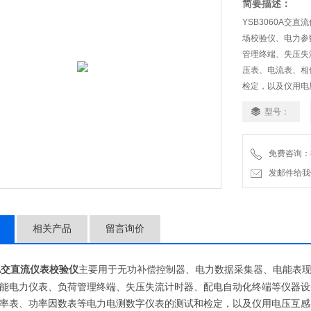
简要描述：
YSB3060A
场校验仪、电力参
管理终端、失压失
压表、电流表、相
检定，以及仪用电
型号：
免费咨询：86-
发邮件给我们：1
相关产品
留言询价
交直流仪表校验仪
主要用于无功补偿控制器、电力数据采集器、电能表
A
能电力仪表、负荷管理终端、失压失流计时器、配电自动化终端等仪器设
率表、功率因数表等电力电测数字仪表的测试和检定，以及仪用电压互感