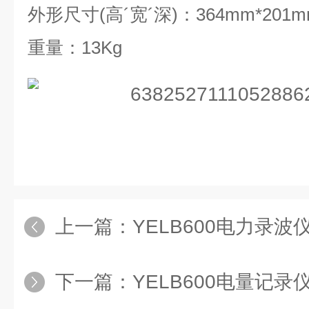
外形尺寸
(
高
´
宽
´
深
)
：
364mm*201m
重量：
13Kg
上一篇：
YELB600电力录波
下一篇：
YELB600电量记录