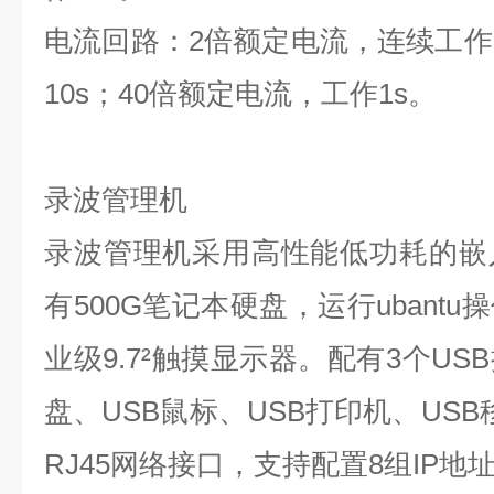
电流回路：
2
倍额定电流，连续工作
10s
；
40
倍额定电流，工作
1s
。
录波管理机
录波管理机采用高性能低功耗的嵌
有
500G
笔记本硬盘，运行
ubantu
操
业级
9.7
²
触摸显示器。配有
3
个
USB
盘、
USB
鼠标、
USB
打印机、
USB
RJ45
网络接口，支持配置
8
组
IP
地