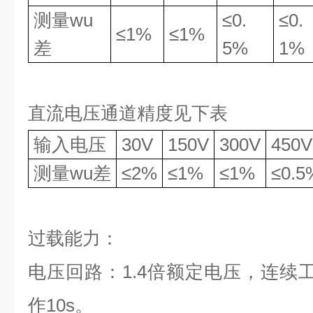
测量
wu
≤
0.
≤
0.
≤
1
%
≤
1
%
差
5
%
1
%
直流电压通道精度见下表
输入电压
30V
150V
300V
450V
测量
wu
差
≤
2
%
≤
1
%
≤
1
%
≤
0.5
过载能力
：
电压回路：
1.4
倍额定电压，连续
作
10s
。