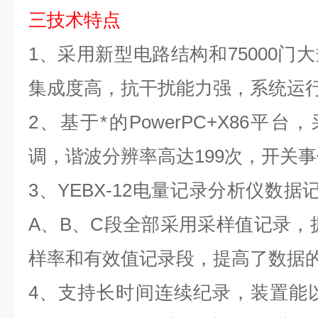
三技术特点
1、
采用新型电路结构和
75000
门大
集成度高，抗干扰能力强，系统运
2、
基于*的
PowerPC+X86
平台，
调，谐波分辨率高达
199
次，开关事
3
、
YEBX-12
电量记录分析仪
数据
A
、
B
、
C
段全部采用采样值记录，
样率和有效值记录段，提高了数据
4
、支持长时间连续纪录，装置能