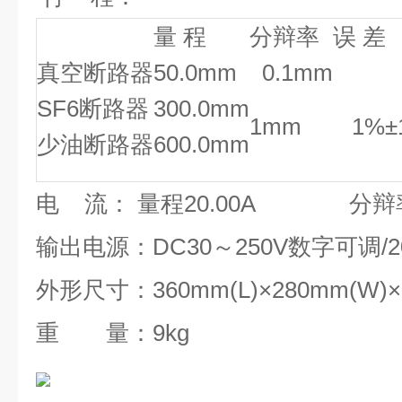
量
程
分辩率
误
差
真空断路器
50.0mm
0.1mm
SF6
断路器
300.0mm
1mm
1%
±
少油断路器
600.0mm
电
流： 量程
20.00A
分辩
输出电源：
DC30
～
250V
数字可调
/
外形尺寸：
360mm(L)
×
280mm(W)
×
重 量：
9kg