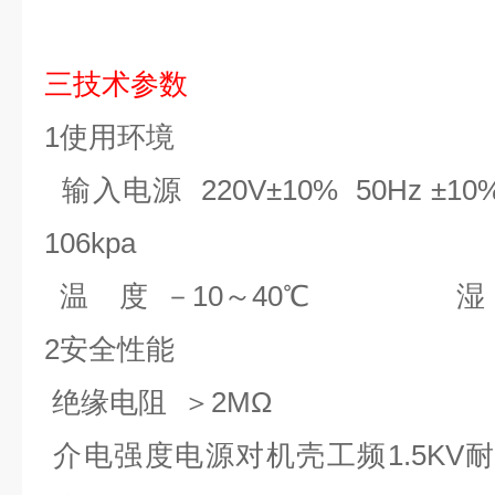
三
技术参数
1
使用环境
输入电源
220V
±
10% 50Hz
±
1
106kpa
温
度
－
10
～
40
℃
湿
2
安全性能
绝缘电阻
＞
2M
Ω
介电强度电源对机壳工频
1.5KV
耐