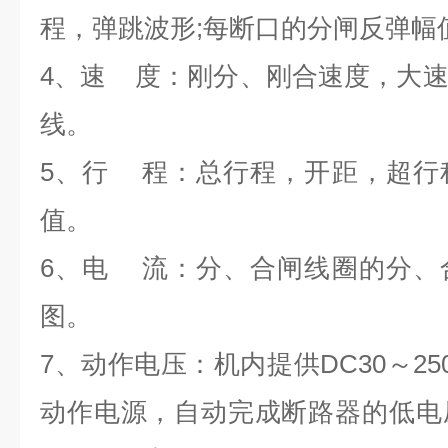
程，弹跳波形
;
每断口的分闸反弹幅
4
、速
度：刚分、刚合速度，大
线。
5
、行
程：总行程，开距，超行
值。
6
、电
流：分、合闸线圈的分、
图。
7
、动作电压：机内提供
DC30
～
25
动作电源，自动完成断路器的低电