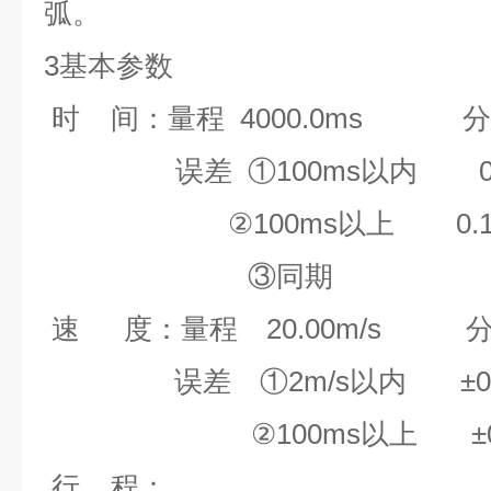
弧。
3
基本参数
时
间：量程
4000.0ms
分
误差
①
100ms
以内
0.
②
100ms
以上
0.
③同期
速
度：量程
20.00m/s
误差 ①
2m/s
以内
±
0
②
100ms
以上
±
行
程：