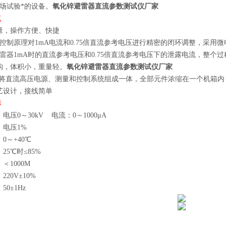
场试验*的设备。
氧化锌避雷器
直流参数测试仪厂家
点
量，操作方便、快捷
控制原理对
1mA电流和0.75倍直流参考电压进行精密的闭环调整，采
雷器1mA时的直流参考电压和0.75倍直流参考电压下的泄露电流，整个过
构，体积小，重量轻
。
氧化锌避雷器
直流参数测试仪厂家
将直流高压电源、测量和控制系统组成一体，全部元件浓缩在一个机箱内
艺设计，接线简单
标
电压0～30
k
V 电流：0～1000
μ
A
：电压1%
0～+40℃
25℃时≤85%
＜1000M
20V±10%
50±1Hz