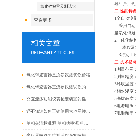
器生产厂现
氧化锌避雷器测试仪
二
性能特
1全自动测
查看更多
采用自动
量氧化锌避
2一体化结
相关文章
本仪器
RELEVANT ARTICLES
3特别工
三
技术指
1测量范围：
氧化锌避雷器直流参数测试仪价格
2测量精度
3环境温度：
氧化锌避雷器直流参数测试仪的参数和注意事项
4相对湿度：
5海拔高度：
交直流多功能仪表检定装置的性能特点
6电源电压：2
还不知道如何正确使用大地网接地电阻测试仪？进来看
7电源频率：
单相交流标准源 单相功率源 单相交流标准功率源生产厂家
变压器短路阻抗测试仪在实际操作过程中的常见问题相应解决方法分享