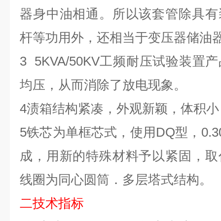
器身中油相通。所以该套管除具有
杆等功用外，还相当于变压器储油
3
5KVA/50KV
工频耐压试验装置
产
均压，从而消除了放电现象。
4
渍箱结构紧凑，外观新颖，体积小
5
铁芯为单框芯式，使用
DQ
型，
0.
成，用新的特殊材料予以紧固，取
线圈为同心圆筒．多层塔式结构。
二
技术指标