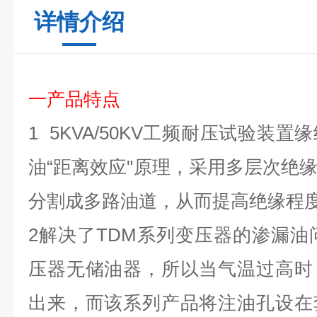
详情介绍
一
产品特点
1
5KVA/50KV
工频耐压试验装置
缘
油
“距离效应
"
原理，采用多层次绝
分割成多路油道，从而提高绝缘程
2
解决了
TDM
系列变压器的渗漏油
压器无储油器，所以当气温过高时
出来，而该系列产品将注油孔设在