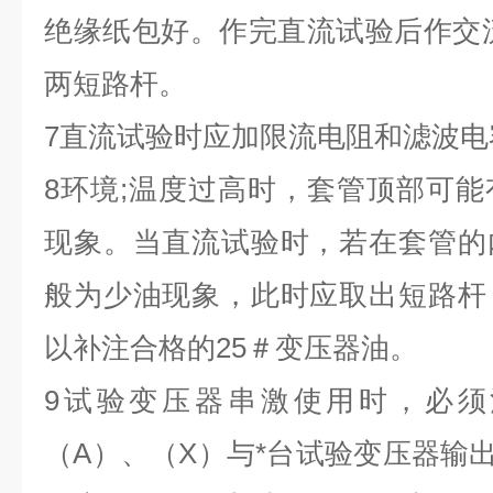
绝缘纸包好。作完直流试验后作交
两短路杆。
7
直流试验时应加限流电阻和滤波电
8
环境
;
温度过高时，套管顶部可能
现象。当直流试验时，若在套管的
般为少油现象，此时应取出短路杆
以补注合格的
25
＃变压器油。
9
试验变压器串激使用时，必须
（
A
）、（
X
）与
*
台试验变压器输