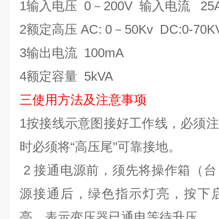
1
输入电压
0
－
200V
输入电流
25
2
额定高压
AC: 0
－
50Kv DC:0-7
3
输出电流
100mA
4
额定容量
5kVA
三使用方法及注意事项
1
按接线示意图接好工作线，必须注
时必须将
“高压尾
"
可靠接地。
2
接通电源前，须先将操作箱（台
源接通后，绿色指示灯亮，按下
亮，表示变压器已通电等待升压。