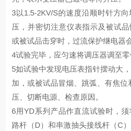
3
以
1.5-2KV/S
的速度沿顺时针方向
压，并密切注意仪表指示及被试品
或被试品击穿时，过流保护继电器
4
试验完毕，应匀速将调压器调至零
5
如试验中发现电压表指针摆动大，
加，或被试品冒烟、跳弧、有焦位
压、切断电源、检查原因。
6
用
YD
系列产品作直流试验时，须
路杆（
D
）和串激抽头接线杆（
C
）