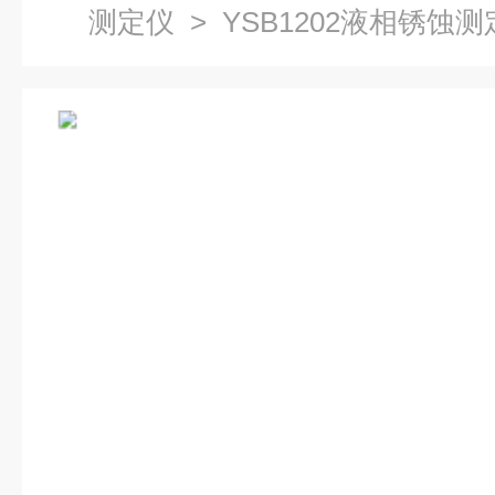
测定仪
> YSB1202液相锈蚀