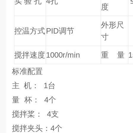
实 验 孔
4孔
度
外形尺
控温方式
PID调节
（
寸
搅拌速度
1000
r/min
重 量
1
标准配置
主 机：
1台
量
杯
：
4
个
搅拌桨
：
4
支
搅拌夹头
：
4个