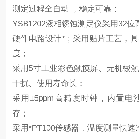
测定过程全自动
，稳定可靠
；
YSB1202
液相
锈蚀测定仪
采
用
32位
硬件电路设计*；采用贴片工艺，
度；
采用
5寸工业彩色
触摸屏、无机械触
干扰、使用寿命长；
采用±5ppm高精度时钟，内置
存；
采用*PT100传感器，温度测量快速