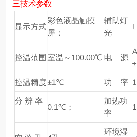
三技术参数
彩色液晶
触摸
辅助灯
显示方式
屏
；
光
控温范围
室温～1
0
0.00℃
电 源
±
控温精度
±
1
℃
功 率
1
分 辨 率
加热功
0.1℃；
1
率
环境湿