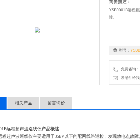
简要描述：
YSB9001B远
障。
型号：
YSBB
免费咨询：86-
发邮件给我们：1
相关产品
留言询价
9001B远程超声波巡线仪
产品概述
01B远程超声波巡线仪主要适用于35kV以下的配网线路巡检，发现放电点故障