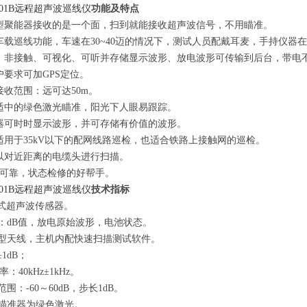
9001B远程超声波巡线仪
功能及特点
型聚能器接收的是一个面，扫到就能接收超声波信号，不用瞄准。
车载巡线功能，车速在30~40迈的情况下，测试人员配戴耳麦，手持仪
、非接触、可视化、可听并存储显示波形、放电波形可传输到后台，带电
户要求可加GPS定位。
接收范围：远可达50m。
适中的绿色激光瞄准，阳光下人眼易跟踪。
器可时时显示波形，并可存储有价值的波形。
适用于35kV以下的配网线路巡检，也适合铁路上接触网的巡检。
以对近距离的电缆头进行扫描。
全可靠，状态检修的好帮手。
9001B远程超声波巡线仪
技术指标
式
超声波传感器
。
：
dB值，
放电原始波形，
电池状态
。
叭型天线，主机内配快速扫描测试软件。
1dB；
：40kHz±1kHz
。
范围：-
6
0～60dB，步长1dB
。
光瞄准器为绿色激光。