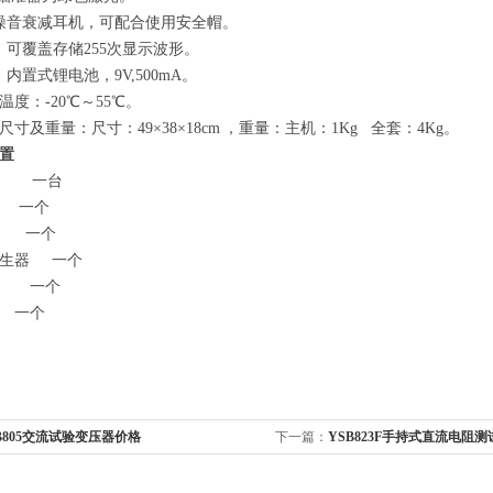
噪音衰减耳机，可配合使用安全帽
。
：
可覆盖存储255次显示波形
。
：内置式锂电池，9V,500mA。
温度
：
-
2
0℃～5
5
℃
。
形尺寸及重量：
尺寸
：49
×
38
×
18
cm
，
重量
：
主机：1Kg 全套：
4
Kg
。
置
 一台
一个
 一个
发生器 一个
 一个
一个
B805交流试验变压器价格
下一篇：
YSB823F手持式直流电阻测