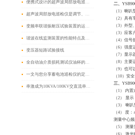
便携式设计的超声波局部放电巡检仪一人即可操作
二、
YSB
（1）喇叭
超声波局部放电巡检仪是调节、测量和输出的测试设备之一
（2）具有
（3）外型
变频串联谐振耐压试验装置的运用原理
（3）应客
谐波在线监测装置的性能特点及参数
（4）信号
（6）强度
变压器短路试验接线
（7）显示
（8）
主要
全自动油介质损耗测试仪油杯的清洗
（9）也可
一文与您分享蓄电池巡检仪的定期维护保养方法
（10）安
三、
YSB
串激成为10KVA/100KV交直流串激试验变压器该怎样配置
（
1
）
内置
（2） 显示
（3） 喇
（
4
）
度：±
测量中心频率
（
5
） 测量
（6） 激