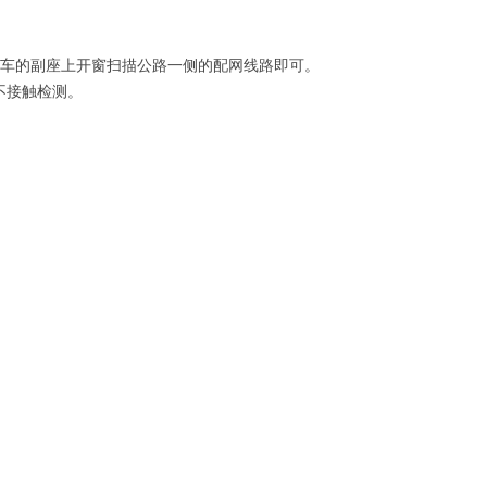
器在车的副座上开窗扫描公路一侧的配网线路即可。
不接触检测。