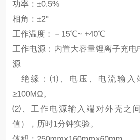
功率：
±
0.5%
相角：
±
2
°
工作温度：－
15
℃
~ +40
℃
工作电源：内置大容量锂离子充电
源
绝缘：
⑴、电压、电流输入
≥
100M
Ω。
⑵、工作电源输入端对外壳之
值），历时
1
分钟实验。
体积：
250mm
×
160mm
×
60mm