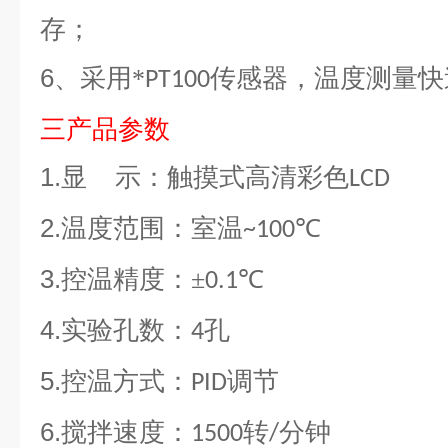
存；
6
、采用*
传感器，温度测量快
PT100
三产品
参数
1.
显
示：触摸式高清彩色
LCD
2.
温度范围：室温
℃
~100
3.
控温精度：±
℃
0.1
4.
实验孔数：
孔
4
5.
控温方式：
调节
PID
6.
搅拌速度：
转
分钟
1500
/