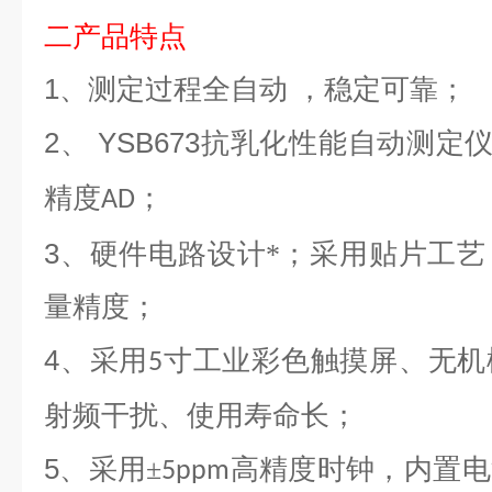
二产品
特点
1
、测定过程全自动 ，稳定可靠；
2
YSB673
、
抗乳化性能自动测定
精度
；
AD
3
、硬件电路设计*；采用贴片工艺
量精度；
4
、采用
寸工业彩色触摸屏、无机
5
射频干扰、使用寿命长；
5
、采用±
高精度时钟，内置电
5ppm