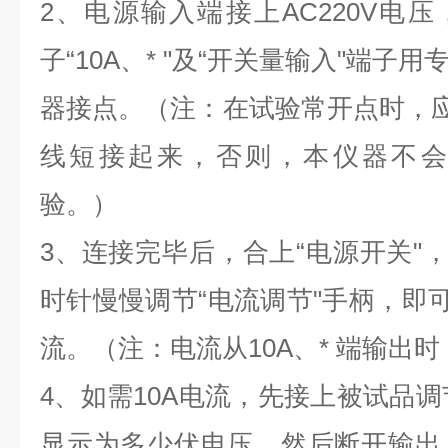
2
、电源输入端接上
AC220V
电压
子“
1
0A
、
*
"及“开关量输入"端子
器接点。（注：在试验常开点时，应
线短接起来，否则，本仪器不会
验。）
3
、连接完毕后，合上“电源开关"，
时针慢慢调节“电流调节"手柄，即可
流。（注：电流从
1
0A
、
*
端输出时
4
、如需
10A
电流，先接上被试品调
显示为多少伏电压，然后断开输出