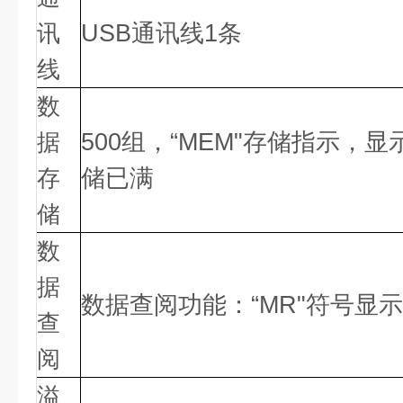
讯
USB通讯线1条
线
数
据
500组，“MEM"存储指示，显
存
储已满
储
数
据
数据查阅功能：
“MR"符号显示
查
阅
溢