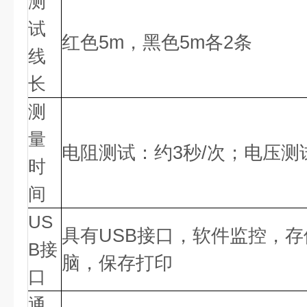
测
试
红色
5m，黑色5m各2条
线
长
测
量
电阻测试：约
3秒/次；电压测
时
间
US
具有
USB接口，软件监控，
B接
脑，保存打印
口
通