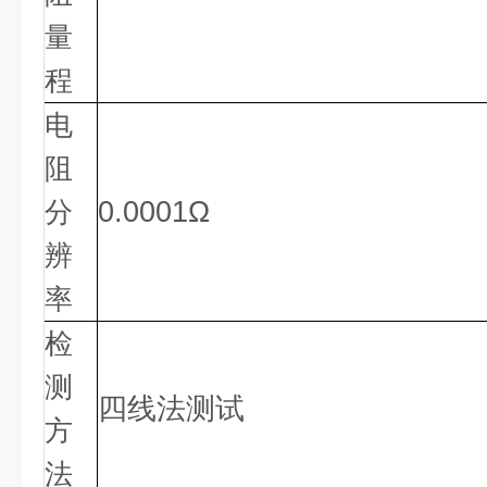
量
程
电
阻
分
0.0001Ω
辨
率
检
测
四线法测试
方
法