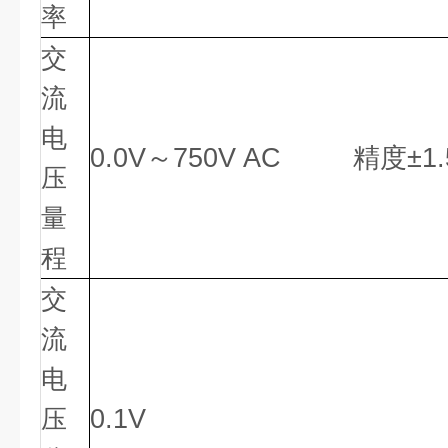
率
交
流
电
0.0V～750V AC 精度±1.5%
压
量
程
交
流
电
压
0.1V