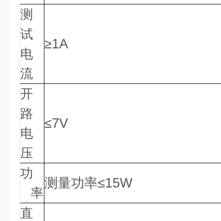
测
试
≥
1A
电
流
开
路
≤7V
电
压
功
测量功率
≤15W
率
直