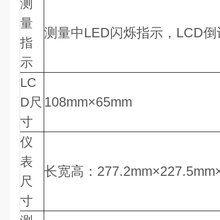
测
量
测量中
LED闪烁指示，LCD
指
示
LC
D尺
108mm×65mm
寸
仪
表
长宽高：
277.2mm×227.5mm
尺
寸