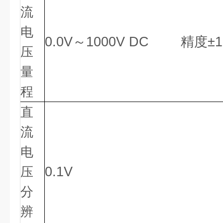
流
电
0.0V～1000V DC 精度±1.5
压
量
程
直
流
电
压
0.1V
分
辨