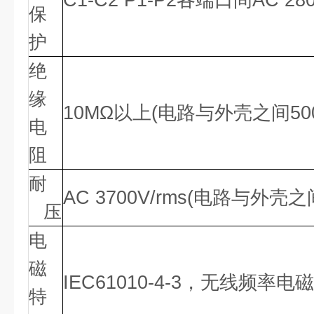
C1-C2 P1-P2各端口间AC 28
保
护
绝
缘
10MΩ以上(电路与外壳之间500
电
阻
耐
AC 3700V/rms(电路与外壳之
压
电
磁
IEC61010-4-3，无线频率电磁
特