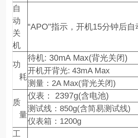
自
动
“APO"指示，开机15分钟后
关
机
待机
: 30mA Max(背光关闭)
功
开机开背光
: 43mA Max
耗
测量：
2A Max(背光关闭)
仪表：
2397g(含电池)
质
测试线：
850g(含简易测试线)
量
仪表箱：
1200g
工