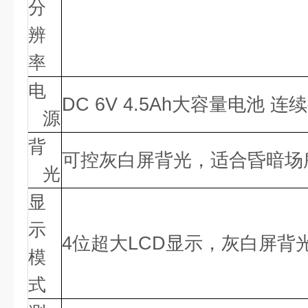
分
辨
率
电
DC 6V 4.5Ah大容量电池 
源
背
可控灰白屏背光，适合昏暗场
光
显
示
4位超大LCD显示，灰白屏背
模
式