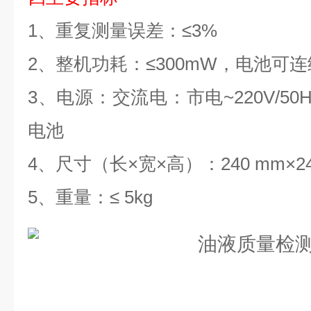
1
、
重复测量误差：
≤
3%
2
、
整机功耗：
≤
300mW
，电池可连
3
、
电源：交流电：市电
~220V/50
电池
4
、
尺寸（长
×宽×高）：
240 mm
×
2
5
、
重量：
≤
5kg