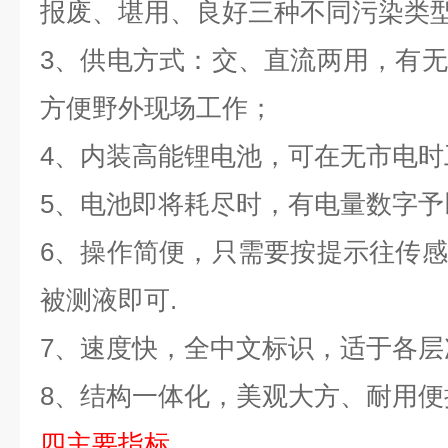
报废、堪用、良好三种不同污染类
3
、
供电方式：交、直流两用，有无
方便野外现场工作；
4
、
内装高能锂电池，可在无市电时
5
、
电池即将耗尽时，有电量数字予
6
、
操作简便，只需要按提示往传感
被测液即可
.
7
、
速度快，全中文标识，适于各层
8
、
结构一体化，美观大方、耐用便
四
主要指标