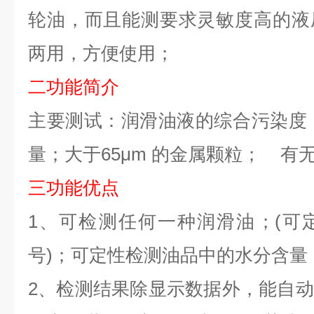
轮油，而且能测要求灵敏度高的液
两用，方便使用；
二
功能简介
主要测试
：
润滑油液的综合污染度
量
；
大于
65
μ
m
的金属颗粒
；
有
三
功能优点
1
、
可检测任何一种润滑油；
(
可
号
)
；可定性检测油品中的水分含量
2
、
检测结果除显示数据外，能自动