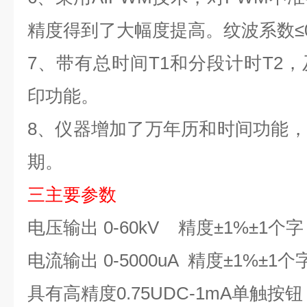
精度得到了大幅度提高。纹波系数≤
7
、
带有总时间
T1
和分段计时
T2
，
印功能。
8
、
仪器增加了万年历和时间功能，
期。
三
主要
参数
电压输出
0-
6
0kV
精度±
1%
±
1
个字
电流输出
0-
5
000uA
精度±
1%
±
1
个
具有高精度
0.75UDC-1mA
单触按钮