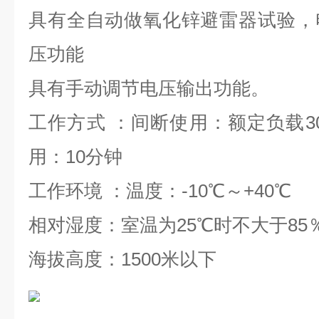
具有全自动做氧化锌避雷器试验，
压功能
具有手动调节电压输出功能。
工作方式
：间断使用：额定负载
3
用：
10
分钟
工作环境
：温度：
-10
℃～
+40
℃
相对湿度：室温为
25
℃时不大于
85
海拔高度：
1500
米以下