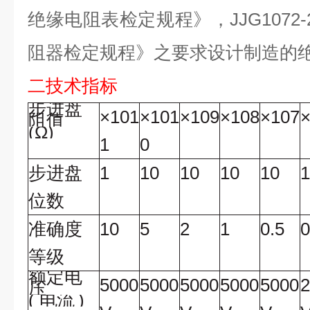
绝缘电阻表检定规程》，
JJG1072-
阻器检定规程》之要求设计制造的
二技术指标
步进盘
×
101
×
101
×
109
×
108
×
107
阻值
(
Ω
)
1
0
步进盘
1
10
10
10
10
1
位数
准确度
10
5
2
1
0.5
0
等级
额定电
5000
5000
5000
5000
5000
2
压
(
电流
)