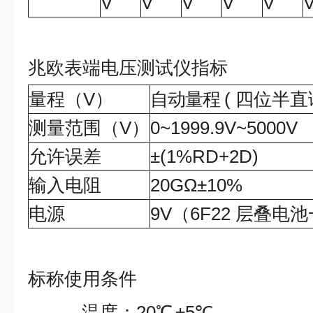
V
V
V
V
V
兆欧表端电压测试仪指标
量程
（
V
）
自动量程
(
四位半直
测量范围
（
V
）
0~1999.9V~5000V
允许误差
±
(1%RD+2D)
输入电阻
20G
Ω±
10%
电源
9V
（
6F22
层叠电池
标称使用条件
温度：
20℃
±5℃