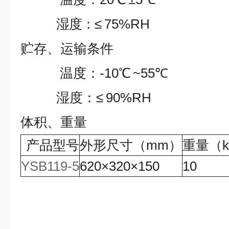
湿度：
≤
75%RH
贮存、运输条件
温度：
-10℃
~55℃
湿度：
≤
90%RH
体积、重量
产品型号
外形尺寸
（
mm
）
重量
（
k
YSB119-5
620
×
320
×
150
10