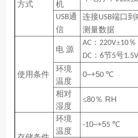
方式
机
通
连接
端口到
USB
USB
信
测量数据
：
±
％
AC
220V
10
电 源
：
节
号
DC
6
5
1.5
环境
使用条件
0
+5
℃
~
0
温度
相对
RH
≤
％
80
湿度
环境
0
+5
℃
-1
~
5
温度
存储条件