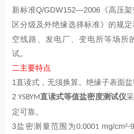
Q/GDW152—2006
新标准
《高压架
的规定
区分级及外绝缘选择标准》
空线路、发电厂、变电所等场所
试。
二
主要特点
1
直读式，无须换算。绝缘子表面盐
2
直读式等值盐密度测试仪
YSB
YM
定可靠。
3
0.000
mg/cm²
9
盐密测量范围为
1
-