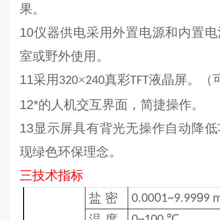
果。
10
仪器供电采用外置电源和内置电
室或野外使用。
11
采用
×
真彩
液晶屏。（
320
240
TFT
12
*的人机交互界面，简捷操作。
13
显示屏具有背光无操作自动降低
现绿色环保理念。
三
技术指标
0
9
盐 密
0.00
1~9.99
9 
℃
温 度
0~100