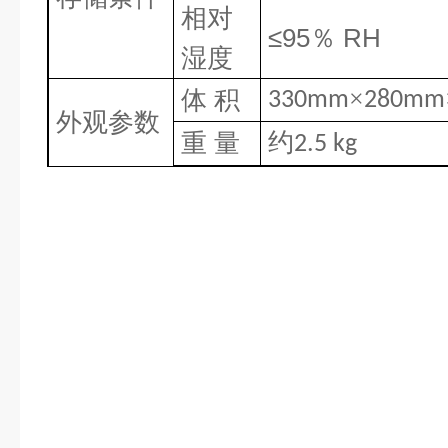
相对
≤
95
％
RH
湿度
×
体 积
330mm
280mm
外观参数
约
重 量
2.5 kg