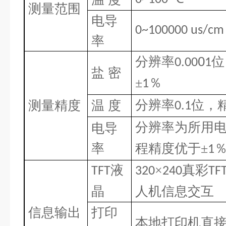
测量范围
电导
0~100000 us/cm
率
分辨率
0
位
0.00
1
盐 密
±
％
1
分辨率
测量精度
温 度
位，
0.1
分辨率为所用
电导
率
程精度优于±
1
液
×
真彩
TFT
320
240
TF
晶
人机信息交互
信息输出
打印
本地打印机直